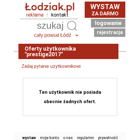
WYSTAW
ZA DARMO
reklama
/
kontakt
logowanie
Szukaj
rejestracja
Oferty użytkownika
"prestige2017"
Zadaj pytanie użytkownikowi
Ten użytkownik nie posiada
obecnie żadnych ofert.
wystaw
moje konto
o nas
regulamin
prywatność