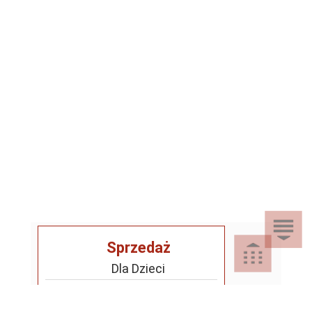
Sprzedaż
Dla Dzieci
Dom i Ogród
Akcesoria ogrodowe
Motoryzacja
Artykuły spożywcze