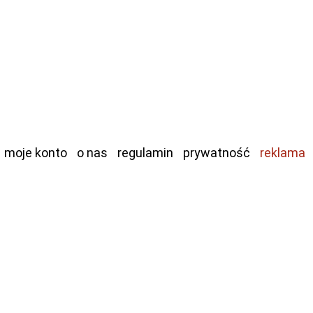
moje konto
o nas
regulamin
prywatność
reklama