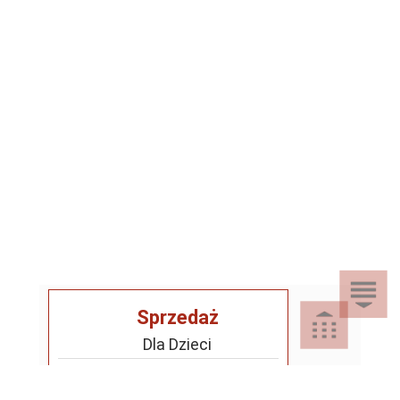
Sprzedaż
Dla Dzieci
Dom i Ogród
Akcesoria ogrodowe
Motoryzacja
Artykuły spożywcze