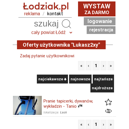
WYSTAW
ZA DARMO
reklama
/
kontakt
logowanie
Szukaj
rejestracja
Oferty użytkownika "Lukasz2xy"
Zadaj pytanie użytkownikowi
«
‹
1
›
»
najciekawsze
najnowsze
najtańsze
najdroższe
Pranie tapicerki, dywanów,
wykładzin - Tanio
lokalizacja:
Łask
«
‹
1
›
»