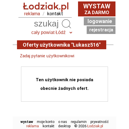
WYSTAW
ZA DARMO
reklama
/
kontakt
logowanie
Szukaj
rejestracja
Oferty użytkownika "Lukasz516"
Zadaj pytanie użytkownikowi
Ten użytkownik nie posiada
obecnie żadnych ofert.
wystaw
moje konto
o nas
regulamin
prywatność
© 2026
reklama
kontakt
desktop
Łodziak.pl