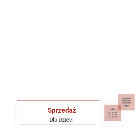
Sprzedaż
Dla Dzieci
Dom i Ogród
Akcesoria ogrodowe
Motoryzacja
Artykuły spożywcze