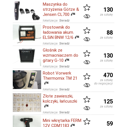
Maszynka do
130
strzyżenia Götze &
Jensen CL700
za sztukę
lokalizacja:
Sieradz
Prostownik do
88
ładowania akum.
ELSiN BNW 12/6
za sztukę
lokalizacja:
Sieradz
Głośnik ze
130
wzmacniaczem do
gitary G-10
za sztukę
lokalizacja:
Sieradz
Robot Vorwerk
470
Thermomix TM 21
za sztukę
do negocjacji
lokalizacja:
Sieradz
Złote zawieszki,
125
kolczyki, łańcuszki
za sztukę
lokalizacja:
Sieradz
Mini wkrętarka FERM
59
12V CDM1183