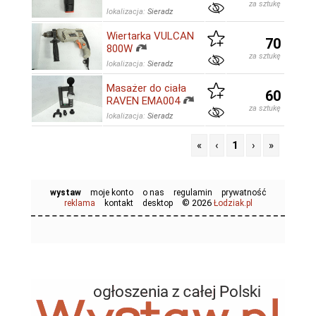
za sztukę
lokalizacja:
Sieradz
Wiertarka VULCAN
70
800W
za sztukę
lokalizacja:
Sieradz
Masażer do ciała
60
RAVEN EMA004
za sztukę
lokalizacja:
Sieradz
«
‹
1
›
»
wystaw
moje konto
o nas
regulamin
prywatność
© 2026
reklama
kontakt
desktop
Łodziak.pl