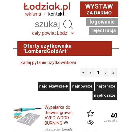
WYSTAW
ZA DARMO
reklama
/
kontakt
logowanie
Szukaj
rejestracja
Oferty użytkownika
"LombardGoldArt"
Zadaj pytanie użytkownikowi
«
‹
1
›
»
najciekawsze
najnowsze
najtańsze
najdroższe
Wypalarka do
drewna grawer.
40
AVEC WOOD
za sztukę
BURNING
lokalizacja:
Sieradz