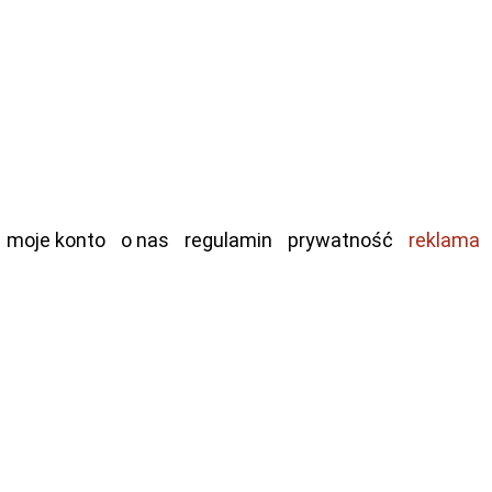
moje konto
o nas
regulamin
prywatność
reklama