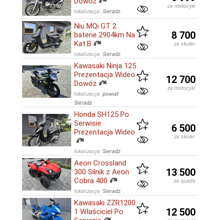
Dowóz
za motocykl
lokalizacja:
Sieradz
Niu MQi GT 2
8 700
baterie 2904km Na
Kat.B
za skuter
lokalizacja:
Sieradz
Kawasaki Ninja 125
Prezentacja Wideo
12 700
Dowóz
za motocykl
lokalizacja:
powiat
Sieradz
Honda SH125 Po
Serwisie
6 500
Prezentacja Wideo
za skuter
lokalizacja:
Sieradz
Aeon Crossland
13 500
300 Silnik z Aeon
Cobra 400
za quada
lokalizacja:
Sieradz
Kawasaki ZZR1200
12 500
1 Właściciel Po