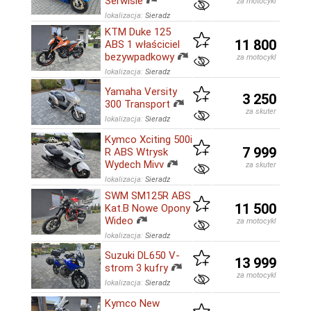
Serwisie
za motocykl
lokalizacja:
Sieradz
KTM Duke 125
11 800
ABS 1 właściciel
bezywpadkowy
za motocykl
lokalizacja:
Sieradz
Yamaha Versity
3 250
300 Transport
za skuter
lokalizacja:
Sieradz
Kymco Xciting 500i
7 999
R ABS Wtrysk
Wydech Mivv
za skuter
lokalizacja:
Sieradz
SWM SM125R ABS
11 500
Kat.B Nowe Opony
Wideo
za motocykl
lokalizacja:
Sieradz
Suzuki DL650 V-
13 999
strom 3 kufry
za motocykl
lokalizacja:
Sieradz
Kymco New