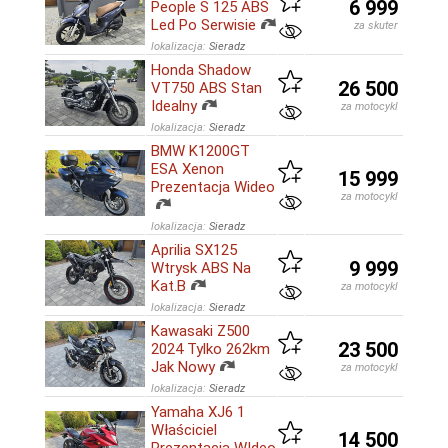
6 999
People S 125 ABS
Led Po Serwisie
za skuter
lokalizacja:
Sieradz
Honda Shadow
26 500
VT750 ABS Stan
Idealny
za motocykl
lokalizacja:
Sieradz
BMW K1200GT
ESA Xenon
15 999
Prezentacja Wideo
za motocykl
lokalizacja:
Sieradz
Aprilia SX125
9 999
Wtrysk ABS Na
Kat.B
za motocykl
lokalizacja:
Sieradz
Kawasaki Z500
23 500
2024 Tylko 262km
Jak Nowy
za motocykl
lokalizacja:
Sieradz
Yamaha XJ6 1
Właściciel
14 500