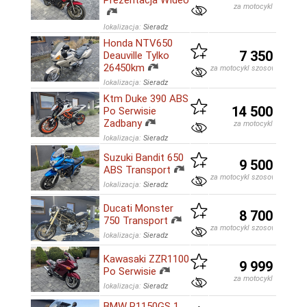
Prezentacja WIdeo
za motocykl
lokalizacja:
Sieradz
Honda NTV650
7 350
Deauville Tylko
26450km
za motocykl szosowo-turysty
lokalizacja:
Sieradz
Ktm Duke 390 ABS
14 500
Po Serwisie
Zadbany
za motocykl
lokalizacja:
Sieradz
Suzuki Bandit 650
9 500
ABS Transport
za motocykl szosowo-turysty
lokalizacja:
Sieradz
Ducati Monster
8 700
750 Transport
za motocykl szosowo-turysty
lokalizacja:
Sieradz
Kawasaki ZZR1100
9 999
Po Serwisie
za motocykl
lokalizacja:
Sieradz
BMW R1150GS 1