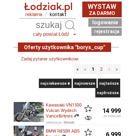
WYSTAW
ZA DARMO
reklama
/
kontakt
logowanie
Szukaj
rejestracja
Oferty użytkownika "borys_cup"
Zadaj pytanie użytkownikowi
«
‹
1
2
›
»
najciekawsze
najnowsze
najtańsze
najdroższe
Kawasaki VN1500
14 999
Vulcan Wydech
Vance&Hines
za motocykl
lokalizacja:
Sieradz
BMW R850R ABS
6 999