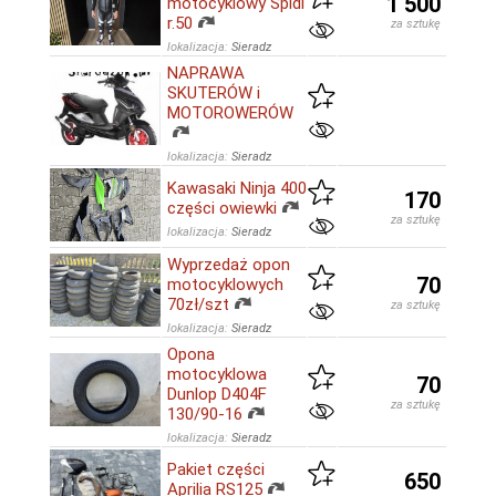
1 500
motocyklowy Spidi
r.50
za sztukę
lokalizacja:
Sieradz
NAPRAWA
SKUTERÓW i
MOTOROWERÓW
lokalizacja:
Sieradz
Kawasaki Ninja 400
170
części owiewki
za sztukę
lokalizacja:
Sieradz
Wyprzedaż opon
70
motocyklowych
70zł/szt
za sztukę
lokalizacja:
Sieradz
Opona
motocyklowa
70
Dunlop D404F
za sztukę
130/90-16
lokalizacja:
Sieradz
Pakiet części
650
Aprilia RS125