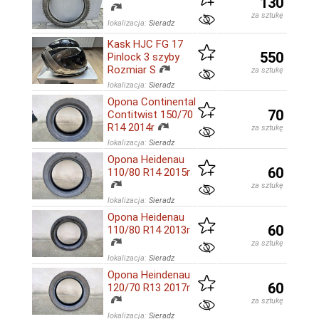
130
za sztukę
lokalizacja:
Sieradz
Kask HJC FG 17
550
Pinlock 3 szyby
Rozmiar S
za sztukę
lokalizacja:
Sieradz
Opona Continental
70
Contitwist 150/70
R14 2014r
za sztukę
lokalizacja:
Sieradz
Opona Heidenau
60
110/80 R14 2015r
za sztukę
lokalizacja:
Sieradz
Opona Heidenau
60
110/80 R14 2013r
za sztukę
lokalizacja:
Sieradz
Opona Heindenau
60
120/70 R13 2017r
za sztukę
lokalizacja:
Sieradz