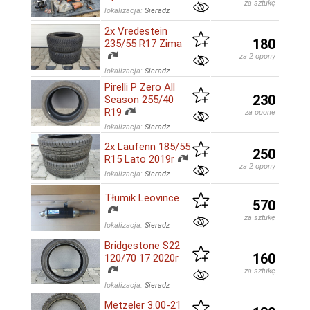
za sztukę
lokalizacja:
Sieradz
2x Vredestein
180
235/55 R17 Zima
za 2 opony
lokalizacja:
Sieradz
Pirelli P Zero All
230
Season 255/40
R19
za oponę
lokalizacja:
Sieradz
2x Laufenn 185/55
250
R15 Lato 2019r
za 2 opony
lokalizacja:
Sieradz
Tłumik Leovince
570
za sztukę
lokalizacja:
Sieradz
Bridgestone S22
160
120/70 17 2020r
za sztukę
lokalizacja:
Sieradz
Metzeler 3.00-21