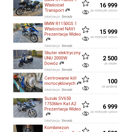
16 999
Właściciel
Transport
za motocykl szosowo-turysty
lokalizacja:
Sieradz
BMW R1150GS 1
Właściciel NAVI
15 999
Prezentacja Wideo
za motocykl szosowo-turysty
lokalizacja:
Sieradz
Skuter elektryczny
2 500
UNU 2000W
Dowóz
za skuter
lokalizacja:
Sieradz
Centrowanie kół
100
motocyklowych
za godzinę
lokalizacja:
Sieradz
Suzuki SV650
17536km Kat.A2
6 999
Prezentacja Wideo
za motocykl szosowo-turysty
lokalizacja:
Sieradz
Kombinezon