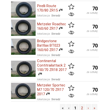
Pirelli Route
70
170/80 ZR15
za sztukę
lokalizacja:
Sieradz
Metzeler Roadtec
70
160/60 ZR17
za sztukę
lokalizacja:
Sieradz
Bridgestone
70
Battlax BT023
160/60 ZR17
za sztukę
lokalizacja:
Sieradz
Continental
Contitrailattack 2
70
150/70 ZR18 2017
za sztukę
lokalizacja:
Sieradz
Metzeler Sportec
70
M7 120/70 ZR17
2017
za sztukę
lokalizacja:
Sieradz
«
‹
1
2
›
»