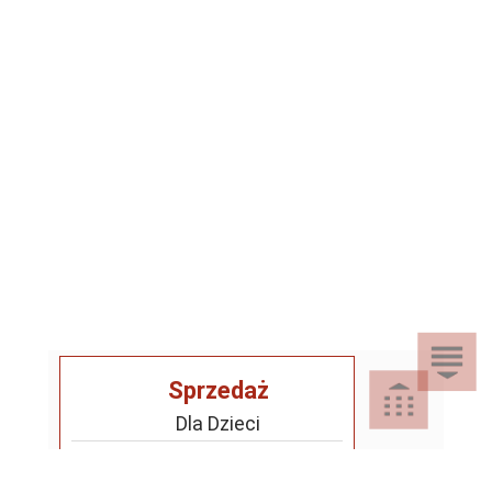
Sprzedaż
Dla Dzieci
Dom i Ogród
Akcesoria ogrodowe
Motoryzacja
Artykuły spożywcze