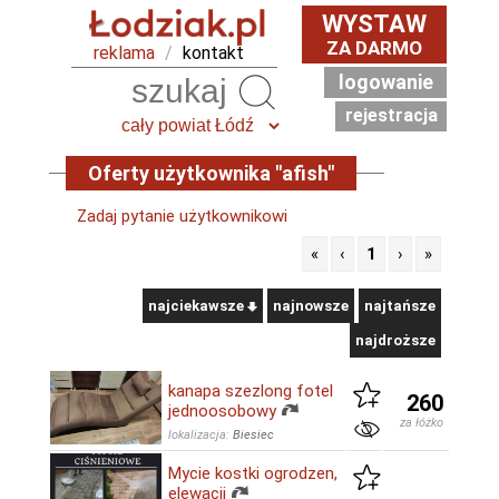
WYSTAW
ZA DARMO
reklama
/
kontakt
logowanie
Szukaj
rejestracja
Oferty użytkownika "afish"
Zadaj pytanie użytkownikowi
«
‹
1
›
»
najciekawsze
najnowsze
najtańsze
najdroższe
kanapa szezlong fotel
260
jednoosobowy
za łóżko
lokalizacja:
Biesiec
Mycie kostki ogrodzen,
elewacji