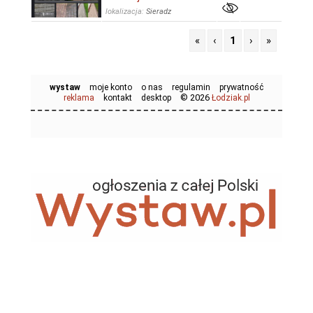
lokalizacja:
Sieradz
«
‹
1
›
»
wystaw
moje konto
o nas
regulamin
prywatność
© 2026
reklama
kontakt
desktop
Łodziak.pl