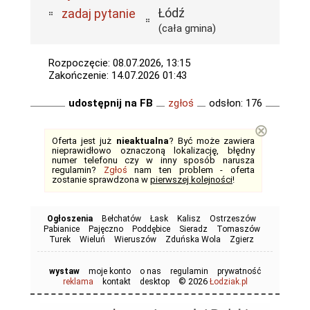
Łódź
zadaj pytanie
(cała gmina)
Rozpoczęcie: 08.07.2026, 13:15
Zakończenie: 14.07.2026 01:43
udostępnij na FB
zgłoś
odsłon: 176
⊗
Oferta jest już
nieaktualna
? Być może zawiera
nieprawidłowo oznaczoną lokalizację, błędny
numer telefonu czy w inny sposób narusza
regulamin?
Zgłoś
nam ten problem - oferta
zostanie sprawdzona w
pierwszej kolejności
!
Ogłoszenia
Bełchatów
Łask
Kalisz
Ostrzeszów
Pabianice
Pajęczno
Poddębice
Sieradz
Tomaszów
Turek
Wieluń
Wieruszów
Zduńska Wola
Zgierz
wystaw
moje konto
o nas
regulamin
prywatność
© 2026
reklama
kontakt
desktop
Łodziak.pl