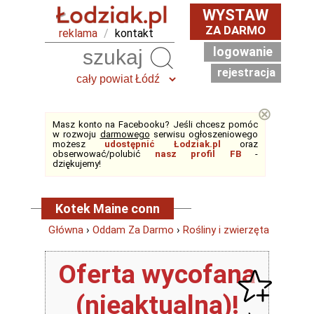
WYSTAW
ZA DARMO
reklama
/
kontakt
logowanie
Szukaj
rejestracja
⊗
Masz konto na Facebooku? Jeśli chcesz pomóc
w rozwoju
darmowego
serwisu ogłoszeniowego
możesz
udostępnić Łodziak.pl
oraz
obserwować/polubić
nasz profil FB
-
dziękujemy!
Kotek Maine conn
Główna
›
Oddam Za Darmo
›
Rośliny i zwierzęta
Oferta wycofana
(nieaktualna)!