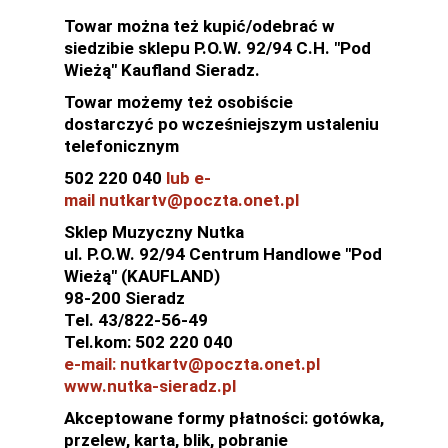
Towar można też kupić/odebrać w
siedzibie sklepu P.O.W. 92/94 C.H. "Pod
Wieżą" Kaufland Sieradz.
Towar możemy też osobiście
dostarczyć po wcześniejszym ustaleniu
telefonicznym
502 220 040
lub e-
mail nutkartv@poczta.onet.pl
Sklep Muzyczny Nutka
ul. P.O.W. 92/94 Centrum Handlowe "Pod
Wieżą" (KAUFLAND)
98-200 Sieradz
Tel. 43/822-56-49
Tel.kom: 502 220 040
e-mail: nutkartv@poczta.onet.pl
www.nutka-sieradz.pl
Akceptowane formy płatności: gotówka,
przelew, karta, blik, pobranie