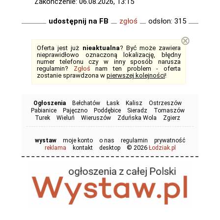
Zakończenie: 06.08.2026, 13:15
udostępnij na FB
zgłoś
odsłon: 315
⊗
Oferta jest już
nieaktualna
? Być może zawiera
nieprawidłowo oznaczoną lokalizację, błędny
numer telefonu czy w inny sposób narusza
regulamin?
Zgłoś
nam ten problem - oferta
zostanie sprawdzona w
pierwszej kolejności
!
Ogłoszenia
Bełchatów
Łask
Kalisz
Ostrzeszów
Pabianice
Pajęczno
Poddębice
Sieradz
Tomaszów
Turek
Wieluń
Wieruszów
Zduńska Wola
Zgierz
wystaw
moje konto
o nas
regulamin
prywatność
© 2026
reklama
kontakt
desktop
Łodziak.pl