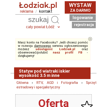
WYSTAW
ZA DARMO
reklama
/
kontakt
logowanie
Szukaj
rejestracja
⊗
Masz konto na Facebooku? Jeśli chcesz pomóc
w rozwoju
darmowego
serwisu ogłoszeniowego
możesz
udostępnić Łodziak.pl
oraz
obserwować/polubić
nasz profil FB
-
dziękujemy!
Statyw pod wiatraki iskier
wysokość 3.5 m inne
Główna
›
RTV, AGD i Fotografia
›
Sprzęt
estradowy i specjalistyczny
Oferta