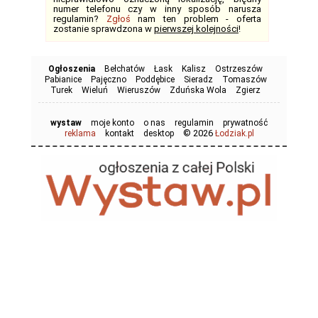
numer telefonu czy w inny sposób narusza
regulamin?
Zgłoś
nam ten problem - oferta
zostanie sprawdzona w
pierwszej kolejności
!
Ogłoszenia
Bełchatów
Łask
Kalisz
Ostrzeszów
Pabianice
Pajęczno
Poddębice
Sieradz
Tomaszów
Turek
Wieluń
Wieruszów
Zduńska Wola
Zgierz
wystaw
moje konto
o nas
regulamin
prywatność
© 2026
reklama
kontakt
desktop
Łodziak.pl