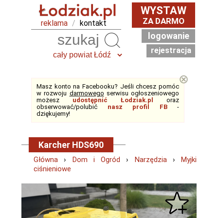
WYSTAW
ZA DARMO
reklama
/
kontakt
logowanie
Szukaj
rejestracja
⊗
Masz konto na Facebooku? Jeśli chcesz pomóc
w rozwoju
darmowego
serwisu ogłoszeniowego
możesz
udostępnić Łodziak.pl
oraz
obserwować/polubić
nasz profil FB
-
dziękujemy!
Karcher HDS690
Główna
›
Dom i Ogród
›
Narzędzia
›
Myjki
ciśnieniowe