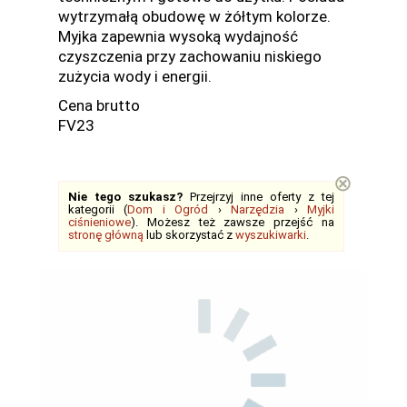
wytrzymałą obudowę w żółtym kolorze.
Myjka zapewnia wysoką wydajność
czyszczenia przy zachowaniu niskiego
zużycia wody i energii.
Cena brutto
FV23
⊗
Nie tego szukasz?
Przejrzyj inne oferty z tej
kategorii (
Dom i Ogród
›
Narzędzia
›
Myjki
ciśnieniowe
). Możesz też zawsze przejść na
stronę główną
lub skorzystać z
wyszukiwarki
.