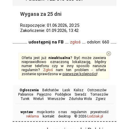
Wygasa za 25 dni
Rozpoczęcie: 01.06.2026, 20:25
Zakończenie: 01.09.2026, 13:42
udostępnij na FB
zgłoś
odsłon: 660
⊗
Oferta jest już
nieaktualna
? Być może zawiera
nieprawidłowo oznaczoną lokalizację, błędny
numer telefonu czy w inny sposób narusza
regulamin?
Zgłoś
nam ten problem - oferta
zostanie sprawdzona w
pierwszej kolejności
!
Ogłoszenia
Bełchatów
Łask
Kalisz
Ostrzeszów
Pabianice
Pajęczno
Poddębice
Sieradz
Tomaszów
Turek
Wieluń
Wieruszów
Zduńska Wola
Zgierz
wystaw
moje konto
o nas
regulamin
prywatność
© 2026
reklama
kontakt
desktop
Łodziak.pl