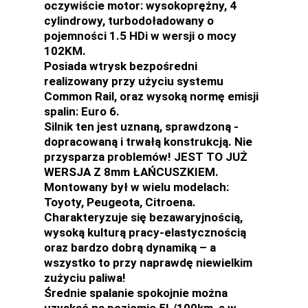
oczywiście motor: wysokoprężny, 4
cylindrowy, turbodoładowany o
pojemności 1.5 HDi w wersji o mocy
102KM.
Posiada wtrysk bezpośredni
realizowany przy użyciu systemu
Common Rail, oraz wysoką normę emisji
spalin: Euro 6.
Silnik ten jest uznaną, sprawdzoną -
dopracowaną i trwałą konstrukcją. Nie
przysparza problemów! JEST TO JUŻ
WERSJA Z 8mm ŁAŃCUSZKIEM.
Montowany był w wielu modelach:
Toyoty, Peugeota, Citroena.
Charakteryzuje się bezawaryjnością,
wysoką kulturą pracy-elastycznością
oraz bardzo dobrą dynamiką – a
wszystko to przy naprawdę niewielkim
zużyciu paliwa!
Średnie spalanie spokojnie można
uzyskać na poziomie 5L/100km, a w