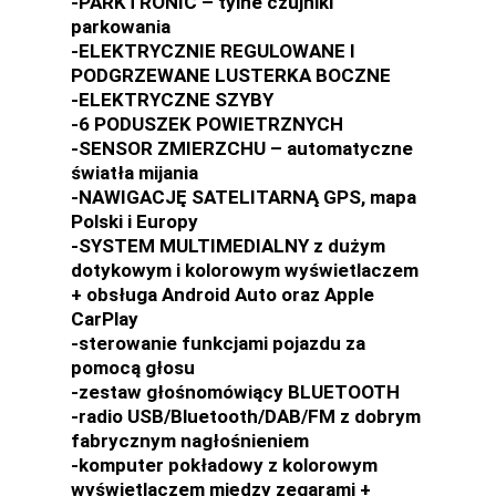
-PARKTRONIC – tylne czujniki
parkowania
-ELEKTRYCZNIE REGULOWANE I
PODGRZEWANE LUSTERKA BOCZNE
-ELEKTRYCZNE SZYBY
-6 PODUSZEK POWIETRZNYCH
-SENSOR ZMIERZCHU – automatyczne
światła mijania
-NAWIGACJĘ SATELITARNĄ GPS, mapa
Polski i Europy
-SYSTEM MULTIMEDIALNY z dużym
dotykowym i kolorowym wyświetlaczem
+ obsługa Android Auto oraz Apple
CarPlay
-sterowanie funkcjami pojazdu za
pomocą głosu
-zestaw głośnomówiący BLUETOOTH
-radio USB/Bluetooth/DAB/FM z dobrym
fabrycznym nagłośnieniem
-komputer pokładowy z kolorowym
wyświetlaczem między zegarami +