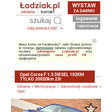
WYSTAW
ZA DARMO
reklama
/
kontakt
logowanie
Szukaj
rejestracja
⊗
Masz konto na Facebooku? Jeśli chcesz pomóc
w rozwoju
darmowego
serwisu ogłoszeniowego
możesz
udostępnić Łodziak.pl
oraz
obserwować/polubić
nasz profil FB
-
dziękujemy!
Opel Corsa F 1.5 DIESEL 102KM
TYLKO 20020km 23r
Główna
›
Motoryzacja
›
Samochody osobowe
›
Opel