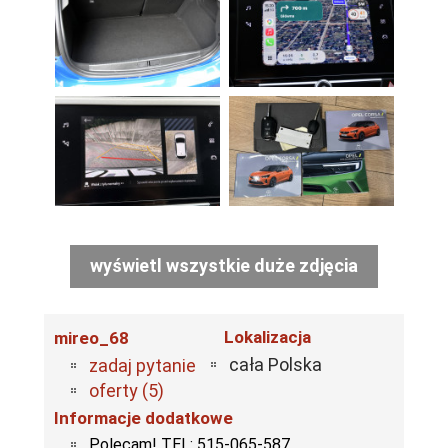
wyświetl wszystkie duże zdjęcia
Lokalizacja
mireo_68
cała Polska
zadaj pytanie
oferty (5)
Informacje dodatkowe
Polecam! TEL: 515-065-587