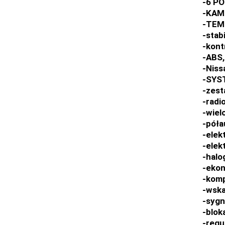
-6 P
-KAM
-TEMP
-stab
-kont
-ABS,
-Niss
-SYS
-zest
-radi
-wiel
-póła
-elek
-elek
-halo
-eko
-kom
-wska
-sygn
-blok
-regu