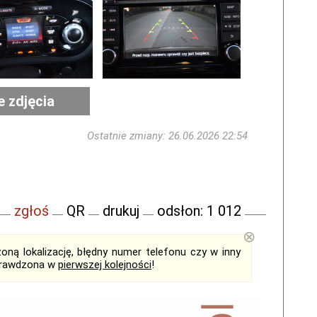
e zdjęcia
Ostatnie zmiany: 26.06.2026 22:54
zgłoś
QR
drukuj
odsłon: 1 012
⊗
ną lokalizację, błędny numer telefonu czy w inny
sprawdzona w
pierwszej kolejności
!