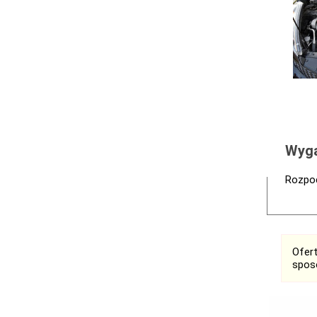
Wyga
Rozpoc
Ofer
spos