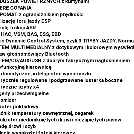
ODUSZEK POWIETRZNYCH z kurtynami
ERĘ COFANIA
OMAT z ogranicznikiem prędkości
ilizację toru jazdy ESP
rolę trakcji ASR
 HAC, VSM, BAS, ESS, EBD
an Dynamic Control System, czyli 3 TRYBY JAZDY: Normal
TEM MULTIMEDIALNY z dotykowym i kolorowym wyświet
aw głośnomówiący Bluetooth
o FM/CD/AUX/USB z dobrym fabrycznym nagłośnieniem
ofunkcyjną kierownicę
utomatyczne, inteligentne wycieraczki
trycznie regulowane i podgrzewane lusterka boczne
tryczne szyby x4
geny przeciwmgielne
nomizer
puter pokładowy
źnik temperatury zewnętrznej, zegarek
alizator niedomkniętych drzwi i niezapiętych pasów
adę drzwi i szyb
lację wysokości fotela kierowcy