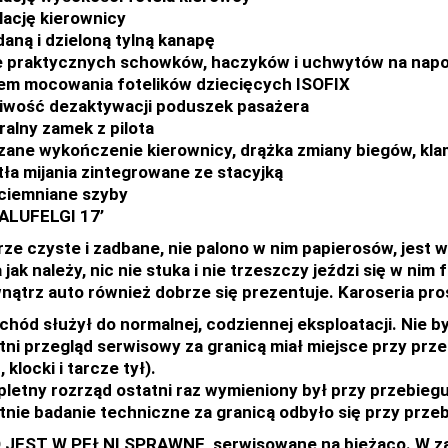
lację kierownicy
daną i dzieloną tylną kanapę
e praktycznych schowków, haczyków i uchwytów na napo
em mocowania fotelików dziecięcych ISOFIX
iwość dezaktywacji poduszek pasażera
ralny zamek z pilota
zane wykończenie kierownicy, drążka zmiany biegów, k
tła mijania zintegrowane ze stacyjką
ciemniane szyby
 ALUFELGI 17’
ze czyste i zadbane, nie palono w nim papierosów, jest 
 jak należy, nic nie stuka i nie trzeszczy jeździ się w nim
nątrz auto również dobrze się prezentuje. Karoseria pros
hód służył do normalnej, codziennej eksploatacji. Nie był
tni przegląd serwisowy za granicą miał miejsce przy przeb
 klocki i tarcze tył).
letny rozrząd ostatni raz wymieniony był przy przebieg
tnie badanie techniczne za granicą odbyło się przy prze
JEST W PEŁNI SPRAWNE, serwisowane na bieżąco. W zawie