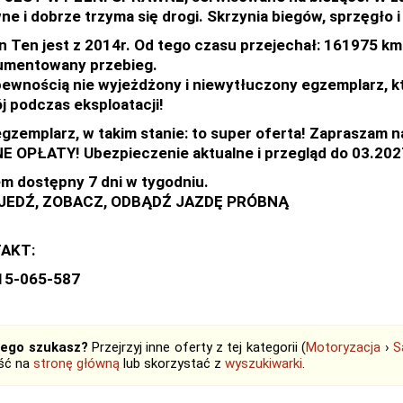
ne i dobrze trzyma się drogi. Skrzynia biegów, sprzęgło 
n Ten jest z 2014r. Od tego czasu przejechał: 161975 km
umentowany przebieg.
pewnością nie wyjeżdżony i niewytłuczony egzemplarz, k
j podczas eksploatacji!
egzemplarz, w takim stanie: to super oferta! Zapraszam n
 OPŁATY! Ubezpieczenie aktualne i przegląd do 03.202
m dostępny 7 dni w tygodniu.
JEDŹ, ZOBACZ, ODBĄDŹ JAZDĘ PRÓBNĄ
AKT:
515-065-587
tego szukasz?
Przejrzyj inne oferty z tej kategorii (
Motoryzacja
›
S
jść na
stronę główną
lub skorzystać z
wyszukiwarki
.