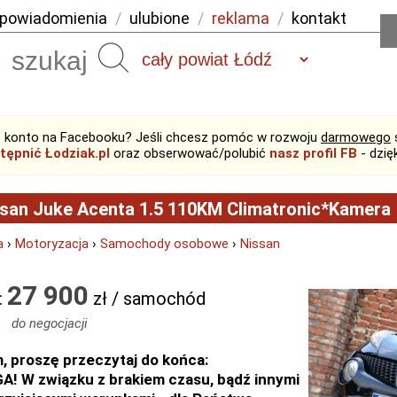
powiadomienia
/
ulubione
/
reklama
/
kontakt
Szukaj
 konto na Facebooku? Jeśli chcesz pomóc w rozwoju
darmowego
tępnić Łodziak.pl
oraz obserwować/polubić
nasz profil FB
- dzię
san Juke Acenta 1.5 110KM Climatronic*Kamera
a
›
Motoryzacja
›
Samochody osobowe
›
Nissan
27 900
:
zł / samochód
do negocjacji
, proszę przeczytaj do końca:
! W związku z brakiem czasu, bądź innymi