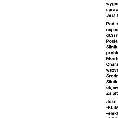
wygod
spraw
Jest 
Pod m
nią o
dCi i
Posia
Silni
prob
Monto
Chara
wszys
Średn
Silni
objaw
Za pr
Juke 
-KLI
-elek