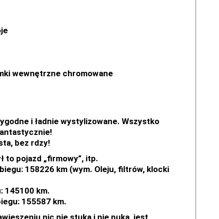
je
lamki wewnętrzne chromowane
wygodne i ładnie wystylizowane. Wszystko
 fantastycznie!
ta, bez rdzy!
 to pojazd „firmowy”, itp.
iegu: 158226 km (wym. Oleju, filtrów, klocki
u: 145100 km.
biegu: 155587 km.
szeniu nic nie stuka i nie puka, jest