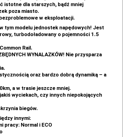
ć istotne dla starszych, bądź mniej
zek poza miasto.
i bezproblemowe w eksploatacji.
 w tym modelu jednostek napędowych! Jest
orowy, turbodoładowany o pojemności 1.5
 Common Rail.
 BEZ ZBĘDNYCH WYNALAZKÓW! Nie przysparza
ia.
astycznością oraz bardzo dobrą dynamiką – a
km, a w trasie jeszcze mniej.
jakiś wyciekach, czy innych niepokojących
krzynia biegów.
iędzy innymi:
pracy: Normal i ECO
o