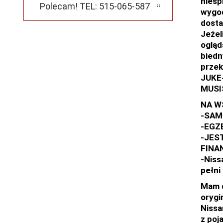
niesp
Polecam! TEL: 515-065-587
wygod
dosta
Jeżel
ogląd
biedn
przek
JUKE-
MUSIS
NA W
-SAM
-EGZ
-JES
FINAN
-Niss
pełn
Mam d
orygi
Nissa
z poj