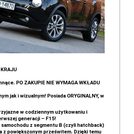
 KRAJU
chnące. PO ZAKUPIE NIE WYMAGA WKŁADU
nym jak i wizualnym! Posiada ORYGINALNY, w
rzyjazne w codziennym użytkowaniu i
erwszej generacji – F15!
ch samochodu z segmentu B (czyli hatchback)
ta z powiększonym prześwitem. Dzięki temu