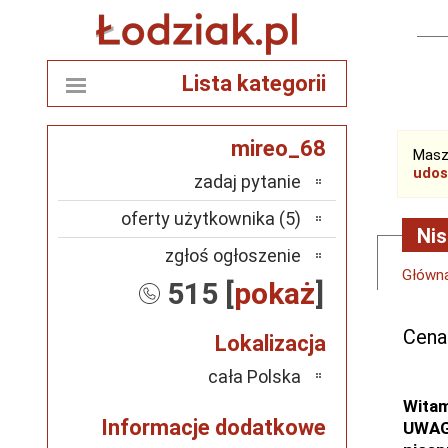
Lista kategorii
mireo_68
Masz
udos
zadaj pytanie
oferty użytkownika (5)
Nis
zgłoś ogłoszenie
Główn
515 [
pokaż
]
Cena
Lokalizacja
cała Polska
Witam
Informacje dodatkowe
UWAGA