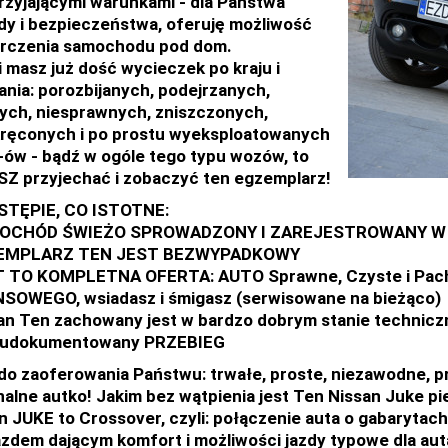
rzyjającymi warunkami - dla Państwa
y i bezpieczeństwa, oferuję możliwość
rczenia samochodu pod dom.
i masz już dość wycieczek po kraju i
ania: porozbijanych, podejrzanych,
ych, niesprawnych, zniszczonych,
ręconych i po prostu wyeksploatowanych
ów - bądź w ogóle tego typu wozów, to
Z przyjechać i zobaczyć ten egzemplarz!
STĘPIE, CO ISTOTNE:
OCHÓD ŚWIEŻO SPROWADZONY I ZAREJESTROWANY W
EMPLARZ TEN JEST BEZWYPADKOWY
T TO KOMPLETNA OFERTA: AUTO Sprawne, Czyste i Pa
SOWEGO, wsiadasz i śmigasz (serwisowane na bieżąco)
an Ten zachowany jest w bardzo dobrym stanie technicz
i udokumentowany PRZEBIEG
o zaoferowania Państwu: trwałe, proste, niezawodne, p
nalne autko! Jakim bez wątpienia jest Ten Nissan Juke pi
n JUKE to Crossover, czyli: połączenie auta o gabaryta
azdem dającym komfort i możliwości jazdy typowe dla au