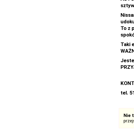
sztyw
Nissa
udok
To z 
spokó
Taki 
WAŻNE
Jeste
PRZY
KONT
tel. 
Nie 
prze