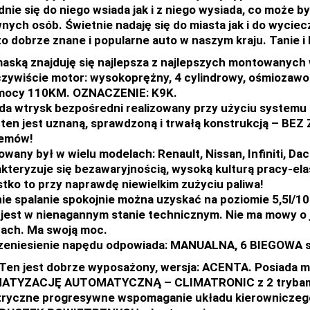
nie się do niego wsiada jak i z niego wysiada, co może by
nych osób. Świetnie nadaję się do miasta jak i do wyciec
to dobrze znane i popularne auto w naszym kraju. Tanie 
aską znajduję się najlepsza z najlepszych montowanych
czywiście motor: wysokoprężny, 4 cylindrowy, ośmiozaw
 mocy 110KM. OZNACZENIE: K9K.
da wtrysk bezpośredni realizowany przy użyciu systemu
k ten jest uznaną, sprawdzoną i trwałą konstrukcją –
lemów!
wany był w wielu modelach: Renault, Nissan, Infiniti, Dac
kteryzuje się bezawaryjnością, wysoką kulturą pracy-el
tko to przy naprawdę niewielkim zużyciu paliwa!
ie spalanie spokojnie można uzyskać na poziomie 5,5l/100
k jest w nienagannym stanie technicznym. Nie ma mowy o 
ach. Ma swoją moc.
zeniesienie napędu odpowiada: MANUALNA, 6 BIEGOWA s
Ten jest dobrze wyposażony, wersja: ACENTA. Posiada m
MATYZACJĘ AUTOMATYCZNĄ – CLIMATRONIC z 2 trybami 
tryczne progresywne wspomaganie układu kierowniczeg