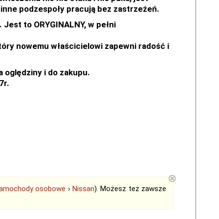
i inne podzespoły pracują bez zastrzeżeń.
. Jest to ORYGINALNY, w pełni
tóry nowemu właścicielowi zapewni radość i
a oględziny i do zakupu.
7r.
⊗
amochody osobowe
›
Nissan
). Możesz też zawsze