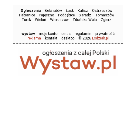
Ogłoszenia
Bełchatów
Łask
Kalisz
Ostrzeszów
Pabianice
Pajęczno
Poddębice
Sieradz
Tomaszów
Turek
Wieluń
Wieruszów
Zduńska Wola
Zgierz
wystaw
moje konto
o nas
regulamin
prywatność
© 2026
reklama
kontakt
desktop
Łodziak.pl