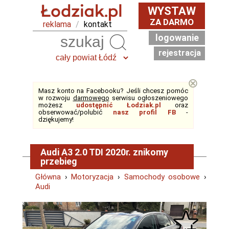
WYSTAW
ZA DARMO
reklama
/
kontakt
logowanie
Szukaj
rejestracja
⊗
Masz konto na Facebooku? Jeśli chcesz pomóc
w rozwoju
darmowego
serwisu ogłoszeniowego
możesz
udostępnić Łodziak.pl
oraz
obserwować/polubić
nasz profil FB
-
dziękujemy!
Audi A3 2.0 TDI 2020r. znikomy
przebieg
Główna
›
Motoryzacja
›
Samochody osobowe
›
Audi