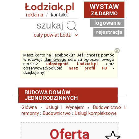
WYSTAW
ZA DARMO
reklama
/
kontakt
logowanie
Szukaj
rejestracja
⊗
Masz konto na Facebooku? Jeśli chcesz pomóc
w rozwoju
darmowego
serwisu ogłoszeniowego
możesz
udostępnić Łodziak.pl
oraz
obserwować/polubić
nasz profil FB
-
dziękujemy!
BUDOWA DOMÓW
JEDNORODZINNYCH
Główna
›
Usługi i Wynajem
›
Budownictwo i
remonty
›
Budownictwo
›
Usługi kompleksowe
Oferta