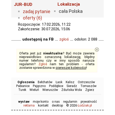
Lokalizacja
JUR-BUD
cała Polska
zadaj pytanie
oferty (6)
Rozpoczęcie: 17.02.2026, 11:22
Zakończenie: 30.07.2026, 15:06
udostępnij na FB
zgłoś
odsłon: 2 088
⊗
Oferta jest już
nieaktualna
? Być może zawiera
nieprawidłowo oznaczoną lokalizację, błędny
numer telefonu czy w inny sposób narusza
regulamin?
Zgłoś
nam ten problem - oferta
zostanie sprawdzona w
pierwszej kolejności
!
Ogłoszenia
Bełchatów
Łask
Kalisz
Ostrzeszów
Pabianice
Pajęczno
Poddębice
Sieradz
Tomaszów
Turek
Wieluń
Wieruszów
Zduńska Wola
Zgierz
wystaw
moje konto
o nas
regulamin
prywatność
© 2026
reklama
kontakt
desktop
Łodziak.pl