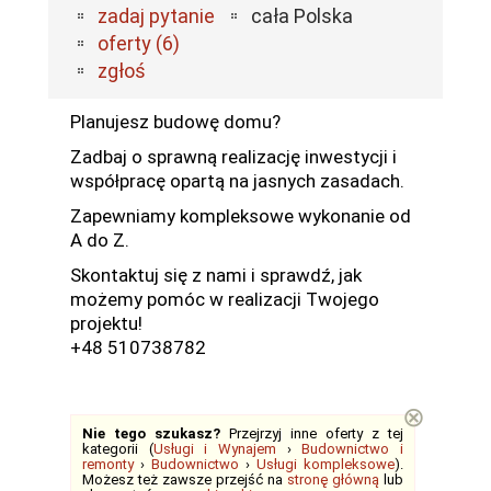
zadaj pytanie
cała Polska
oferty (6)
zgłoś
Planujesz budowę domu?
Zadbaj o sprawną realizację inwestycji i
współpracę opartą na jasnych zasadach.
Zapewniamy kompleksowe wykonanie od
A do Z.
Skontaktuj się z nami i sprawdź, jak
możemy pomóc w realizacji Twojego
projektu!
+48 510738782
⊗
Nie tego szukasz?
Przejrzyj inne oferty z tej
kategorii (
Usługi i Wynajem
›
Budownictwo i
remonty
›
Budownictwo
›
Usługi kompleksowe
).
Możesz też zawsze przejść na
stronę główną
lub