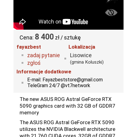
8 400
Cena:
zł / sztukę
fayazbest
Lokalizacja
zadaj pytanie
Lisowice
(gmina Koluszki)
zgłoś
Informacje dodatkowe
E-mail: Fayazbeststore@gmail.com
TeleGram 24/7 @vt7network
The new ASUS ROG Astral GeForce RTX
5090 graphics card with 32 GB of GDDR7
memory
The ASUS ROG Astral GeForce RTX 5090
utilizes the NVIDIA Blackwell architecture
with 21,760 CUDA cores, 32GB of GDDR7