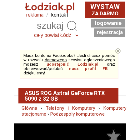
WYSTAW
ZA DARMO
reklama
/
kontakt
logowanie
Szukaj
rejestracja
⊗
Masz konto na Facebooku? Jeśli chcesz pomóc
w rozwoju
darmowego
serwisu ogłoszeniowego
możesz
udostępnić Łodziak.pl
oraz
obserwować/polubić
nasz profil FB
-
dziękujemy!
ASUS ROG Astral GeForce RTX
5090 z 32 GB
Główna
›
Telefony i Komputery
›
Komputery
stacjonarne
›
Podzespoły komputerowe