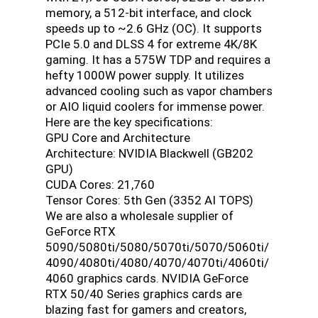
memory, a 512-bit interface, and clock
speeds up to ~2.6 GHz (OC). It supports
PCIe 5.0 and DLSS 4 for extreme 4K/8K
gaming. It has a 575W TDP and requires a
hefty 1000W power supply. It utilizes
advanced cooling such as vapor chambers
or AIO liquid coolers for immense power.
Here are the key specifications:
GPU Core and Architecture
Architecture: NVIDIA Blackwell (GB202
GPU)
CUDA Cores: 21,760
Tensor Cores: 5th Gen (3352 AI TOPS)
We are also a wholesale supplier of
GeForce RTX
5090/5080ti/5080/5070ti/5070/5060ti/
4090/4080ti/4080/4070/4070ti/4060ti/
4060 graphics cards. NVIDIA GeForce
RTX 50/40 Series graphics cards are
blazing fast for gamers and creators,