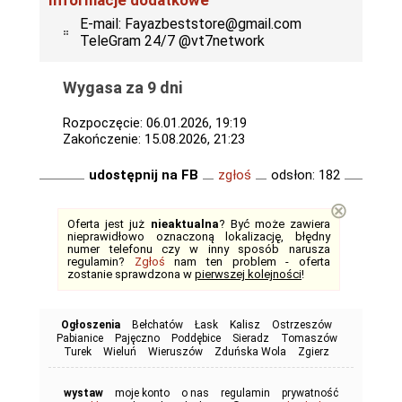
Informacje dodatkowe
E-mail: Fayazbeststore@gmail.com
TeleGram 24/7 @vt7network
Wygasa za 9 dni
Rozpoczęcie: 06.01.2026, 19:19
Zakończenie: 15.08.2026, 21:23
udostępnij na FB
zgłoś
odsłon: 182
⊗
Oferta jest już
nieaktualna
? Być może zawiera
nieprawidłowo oznaczoną lokalizację, błędny
numer telefonu czy w inny sposób narusza
regulamin?
Zgłoś
nam ten problem - oferta
zostanie sprawdzona w
pierwszej kolejności
!
Ogłoszenia
Bełchatów
Łask
Kalisz
Ostrzeszów
Pabianice
Pajęczno
Poddębice
Sieradz
Tomaszów
Turek
Wieluń
Wieruszów
Zduńska Wola
Zgierz
wystaw
moje konto
o nas
regulamin
prywatność