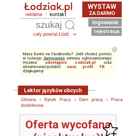
WYSTAW
ZA DARMO
reklama
/
kontakt
logowanie
Szukaj
rejestracja
⊗
Masz konto na Facebooku? Jeśli chcesz pomóc
w rozwoju
darmowego
serwisu ogłoszeniowego
możesz
udostępnić Łodziak.pl
oraz
obserwować/polubić
nasz profil FB
-
dziękujemy!
Lektor języków obcych
Główna
›
Rynek Pracy
›
Dam pracę
›
Praca
dodatkowa
Oferta wycofana