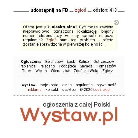
udostępnij na FB
zgłoś
odsłon: 413
⊗
Oferta jest już
nieaktualna
? Być może zawiera
nieprawidłowo oznaczoną lokalizację, błędny
numer telefonu czy w inny sposób narusza
regulamin?
Zgłoś
nam ten problem - oferta
zostanie sprawdzona w
pierwszej kolejności
!
Ogłoszenia
Bełchatów
Łask
Kalisz
Ostrzeszów
Pabianice
Pajęczno
Poddębice
Sieradz
Tomaszów
Turek
Wieluń
Wieruszów
Zduńska Wola
Zgierz
wystaw
moje konto
o nas
regulamin
prywatność
© 2026
reklama
kontakt
desktop
Łodziak.pl