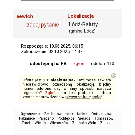
Lokalizacja
aewich
Łódź-Bałuty
zadaj pytanie
(gmina Łódź)
Rozpoczęcie: 10.06.2025, 06:15
Zakończenie: 02.10.2025, 14:47
udostępnij na FB
zgłoś
odsłon: 110
⊗
Oferta jest już
nieaktualna
? Być może zawiera
nieprawidłowo oznaczoną lokalizację, błędny
numer telefonu czy w inny sposób narusza
regulamin?
Zgłoś
nam ten problem - oferta
zostanie sprawdzona w
pierwszej kolejności
!
Ogłoszenia
Bełchatów
Łask
Kalisz
Ostrzeszów
Pabianice
Pajęczno
Poddębice
Sieradz
Tomaszów
Turek
Wieluń
Wieruszów
Zduńska Wola
Zgierz