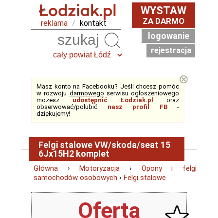
WYSTAW
ZA DARMO
reklama
/
kontakt
logowanie
Szukaj
rejestracja
⊗
Masz konto na Facebooku? Jeśli chcesz pomóc
w rozwoju
darmowego
serwisu ogłoszeniowego
możesz
udostępnić Łodziak.pl
oraz
obserwować/polubić
nasz profil FB
-
dziękujemy!
Felgi stalowe VW/skoda/seat 15
6Jx15H2 komplet
Główna
›
Motoryzacja
›
Opony i felgi
samochodów osobowych
›
Felgi stalowe
Oferta