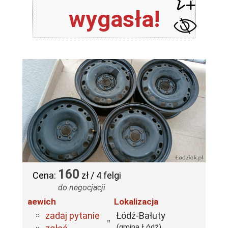
wygasła!
160
Cena:
zł / 4 felgi
do negocjacji
aewich
Lokalizacja
zadaj pytanie
Łódź-Bałuty
(gmina Łódź)