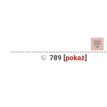
789 [
pokaż
]
Sprzedaż
Dla Dzieci
Dom i Ogród
Akcesoria ogrodowe
Motoryzacja
Artykuły spożywcze