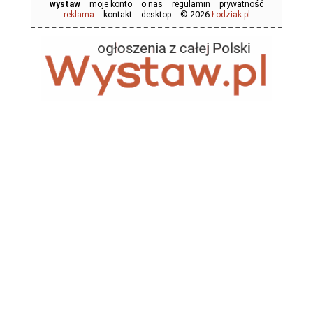
wystaw
moje konto
o nas
regulamin
prywatność
© 2026
reklama
kontakt
desktop
Łodziak.pl