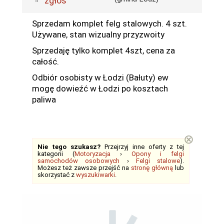
zgłoś
Sprzedam komplet felg stalowych. 4 szt.
Używane, stan wizualny przyzwoity
Sprzedaję tylko komplet 4szt, cena za
całość.
Odbiór osobisty w Łodzi (Bałuty) ew
mogę dowieźć w Łodzi po kosztach
paliwa
⊗
Nie tego szukasz?
Przejrzyj inne oferty z tej
kategorii (
Motoryzacja
›
Opony i felgi
samochodów osobowych
›
Felgi stalowe
).
Możesz też zawsze przejść na
stronę główną
lub
skorzystać z
wyszukiwarki
.