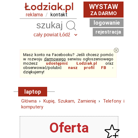
WYSTAW
ZA DARMO
reklama
/
kontakt
logowanie
Szukaj
rejestracja
⊗
Masz konto na Facebooku? Jeśli chcesz pomóc
w rozwoju
darmowego
serwisu ogłoszeniowego
możesz
udostępnić Łodziak.pl
oraz
obserwować/polubić
nasz profil FB
-
dziękujemy!
laptop
Główna
›
Kupię, Szukam, Zamienię
›
Telefony i
komputery
Oferta