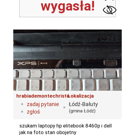
wygasła!
hrabiademontechristo
Lokalizacja
zadaj pytanie
Łódź-Bałuty
(gmina Łódź)
zgłoś
szukam laptopy hp elitebook 8460p i dell
jak na foto stan obojetny