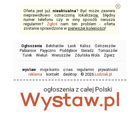
⊗
Oferta jest już
nieaktualna
? Być może zawiera
nieprawidłowo oznaczoną lokalizację, błędny
numer telefonu czy w inny sposób narusza
regulamin?
Zgłoś
nam ten problem - oferta
zostanie sprawdzona w
pierwszej kolejności
!
Ogłoszenia
Bełchatów
Łask
Kalisz
Ostrzeszów
Pabianice
Pajęczno
Poddębice
Sieradz
Tomaszów
Turek
Wieluń
Wieruszów
Zduńska Wola
Zgierz
wystaw
moje konto
o nas
regulamin
prywatność
© 2026
reklama
kontakt
desktop
Łodziak.pl