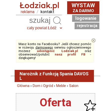
WYSTAW
ZA DARMO
reklama
/
kontakt
logowanie
Szukaj
rejestracja
⊗
Masz konto na Facebooku? Jeśli chcesz pomóc
w rozwoju
darmowego
serwisu ogłoszeniowego
możesz
udostępnić Łodziak.pl
oraz
obserwować/polubić
nasz profil FB
-
dziękujemy!
Narożnik z Funkcją Spania DAVOS
L
Główna
›
Dom i Ogród
›
Meble
›
Salon
Oferta