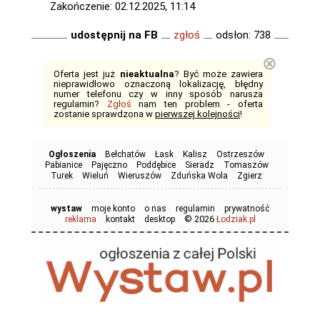
Zakończenie: 02.12.2025, 11:14
udostępnij na FB
zgłoś
odsłon: 738
⊗
Oferta jest już
nieaktualna
? Być może zawiera
nieprawidłowo oznaczoną lokalizację, błędny
numer telefonu czy w inny sposób narusza
regulamin?
Zgłoś
nam ten problem - oferta
zostanie sprawdzona w
pierwszej kolejności
!
Ogłoszenia
Bełchatów
Łask
Kalisz
Ostrzeszów
Pabianice
Pajęczno
Poddębice
Sieradz
Tomaszów
Turek
Wieluń
Wieruszów
Zduńska Wola
Zgierz
wystaw
moje konto
o nas
regulamin
prywatność
© 2026
reklama
kontakt
desktop
Łodziak.pl