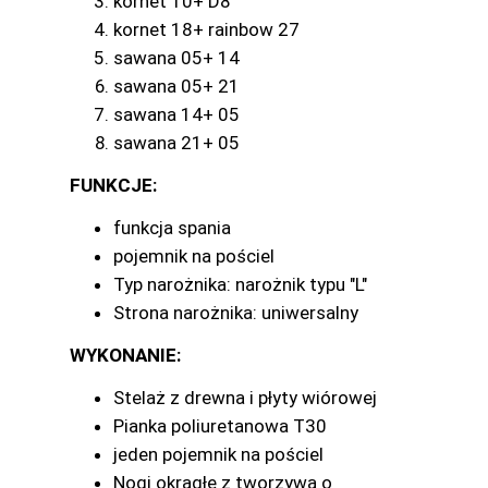
kornet 10+ D8
kornet 18+ rainbow 27
sawana 05+ 14
sawana 05+ 21
sawana 14+ 05
sawana 21+ 05
FUNKCJE:
funkcja spania
pojemnik na pościel
Typ narożnika: narożnik typu "L"
Strona narożnika: uniwersalny
WYKONANIE:
Stelaż z drewna i płyty wiórowej
Pianka poliuretanowa T30
jeden pojemnik na pościel
Nogi okrągłe z tworzywa o