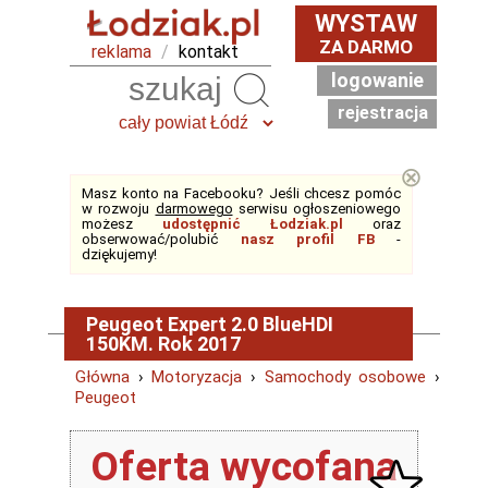
WYSTAW
ZA DARMO
reklama
/
kontakt
logowanie
Szukaj
rejestracja
⊗
Masz konto na Facebooku? Jeśli chcesz pomóc
w rozwoju
darmowego
serwisu ogłoszeniowego
możesz
udostępnić Łodziak.pl
oraz
obserwować/polubić
nasz profil FB
-
dziękujemy!
Peugeot Expert 2.0 BlueHDI
150KM. Rok 2017
Główna
›
Motoryzacja
›
Samochody osobowe
›
Peugeot
Oferta wycofana