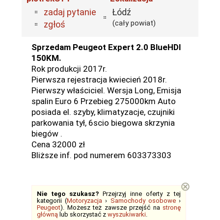
zadaj pytanie
Łódź
(cały powiat)
zgłoś
Sprzedam Peugeot Expert 2.0 BlueHDI
150KM.
Rok produkcji 2017r.
Pierwsza rejestracja kwiecień 2018r.
Pierwszy właściciel. Wersja Long, Emisja
spalin Euro 6 Przebieg 275000km Auto
posiada el. szyby, klimatyzacje, czujniki
parkowania tył, 6scio biegowa skrzynia
biegów .
Cena 32000 zł
Bliższe inf. pod numerem 603373303
⊗
Nie tego szukasz?
Przejrzyj inne oferty z tej
kategorii (
Motoryzacja
›
Samochody osobowe
›
Peugeot
). Możesz też zawsze przejść na
stronę
główną
lub skorzystać z
wyszukiwarki
.