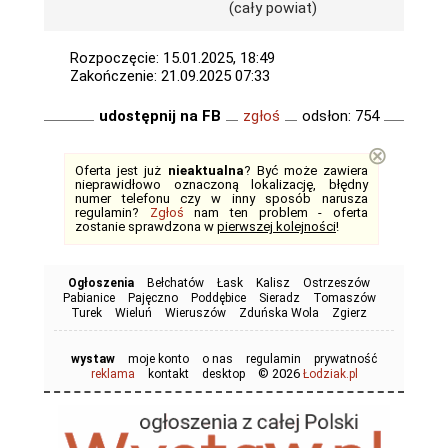
(cały powiat)
Rozpoczęcie: 15.01.2025, 18:49
Zakończenie: 21.09.2025 07:33
udostępnij na FB
zgłoś
odsłon: 754
⊗
Oferta jest już
nieaktualna
? Być może zawiera
nieprawidłowo oznaczoną lokalizację, błędny
numer telefonu czy w inny sposób narusza
regulamin?
Zgłoś
nam ten problem - oferta
zostanie sprawdzona w
pierwszej kolejności
!
Ogłoszenia
Bełchatów
Łask
Kalisz
Ostrzeszów
Pabianice
Pajęczno
Poddębice
Sieradz
Tomaszów
Turek
Wieluń
Wieruszów
Zduńska Wola
Zgierz
wystaw
moje konto
o nas
regulamin
prywatność
© 2026
reklama
kontakt
desktop
Łodziak.pl