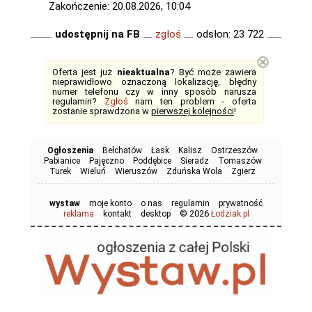
Zakończenie: 20.08.2026, 10:04
udostępnij na FB
zgłoś
odsłon: 23 722
⊗
Oferta jest już
nieaktualna
? Być może zawiera
nieprawidłowo oznaczoną lokalizację, błędny
numer telefonu czy w inny sposób narusza
regulamin?
Zgłoś
nam ten problem - oferta
zostanie sprawdzona w
pierwszej kolejności
!
Ogłoszenia
Bełchatów
Łask
Kalisz
Ostrzeszów
Pabianice
Pajęczno
Poddębice
Sieradz
Tomaszów
Turek
Wieluń
Wieruszów
Zduńska Wola
Zgierz
wystaw
moje konto
o nas
regulamin
prywatność
© 2026
reklama
kontakt
desktop
Łodziak.pl