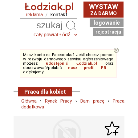
WYSTAW
ZA DARMO
reklama
/
kontakt
logowanie
Szukaj
rejestracja
⊗
Masz konto na Facebooku? Jeśli chcesz pomóc
w rozwoju
darmowego
serwisu ogłoszeniowego
możesz
udostępnić Łodziak.pl
oraz
obserwować/polubić
nasz profil FB
-
dziękujemy!
Praca dla kobiet
Główna
›
Rynek Pracy
›
Dam pracę
›
Praca
dodatkowa