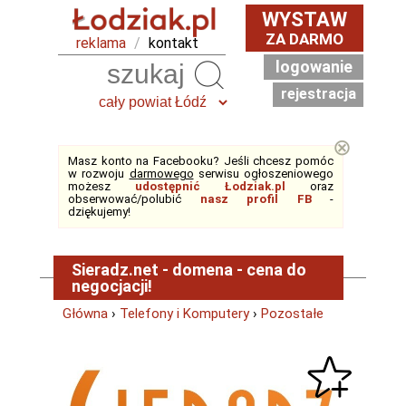
WYSTAW
ZA DARMO
reklama
/
kontakt
logowanie
Szukaj
rejestracja
⊗
Masz konto na Facebooku? Jeśli chcesz pomóc
w rozwoju
darmowego
serwisu ogłoszeniowego
możesz
udostępnić Łodziak.pl
oraz
obserwować/polubić
nasz profil FB
-
dziękujemy!
Sieradz.net - domena - cena do
negocjacji!
Główna
›
Telefony i Komputery
›
Pozostałe