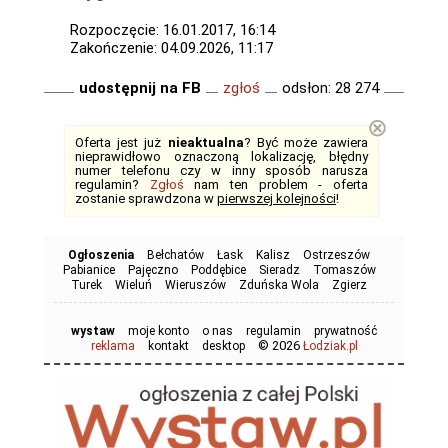
Rozpoczęcie: 16.01.2017, 16:14
Zakończenie: 04.09.2026, 11:17
udostępnij na FB
zgłoś
odsłon: 28 274
⊗
Oferta jest już
nieaktualna
? Być może zawiera
nieprawidłowo oznaczoną lokalizację, błędny
numer telefonu czy w inny sposób narusza
regulamin?
Zgłoś
nam ten problem - oferta
zostanie sprawdzona w
pierwszej kolejności
!
Ogłoszenia
Bełchatów
Łask
Kalisz
Ostrzeszów
Pabianice
Pajęczno
Poddębice
Sieradz
Tomaszów
Turek
Wieluń
Wieruszów
Zduńska Wola
Zgierz
wystaw
moje konto
o nas
regulamin
prywatność
© 2026
reklama
kontakt
desktop
Łodziak.pl