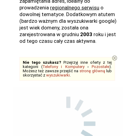
zapamiętania adres, idealny do
prowadzenia
regionalnego serwisu
o
dowolnej tematyce. Dodatkowym atutem
(bardzo ważnym dla wyszukiwarki google)
jest wiek domeny, została ona
zarejestrowana w grudniu
2003
roku i jest
od tego czasu cały czas aktywna.
⊗
Nie tego szukasz?
Przejrzyj inne oferty z tej
kategorii (
Telefony i Komputery
›
Pozostałe
).
Możesz też zawsze przejść na
stronę główną
lub
skorzystać z
wyszukiwarki
.