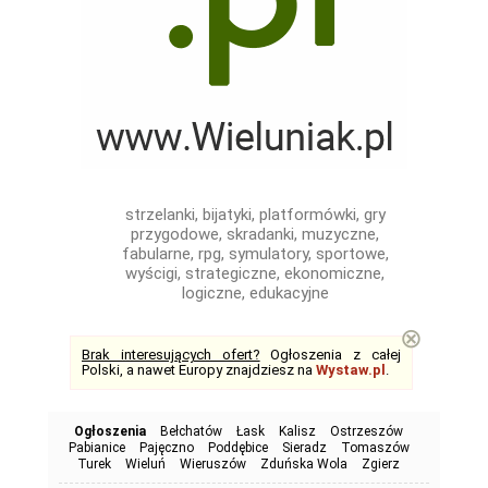
strzelanki, bijatyki, platformówki, gry
przygodowe, skradanki, muzyczne,
fabularne, rpg, symulatory, sportowe,
wyścigi, strategiczne, ekonomiczne,
logiczne, edukacyjne
⊗
Brak interesujących ofert?
Ogłoszenia z całej
Polski, a nawet Europy znajdziesz na
Wystaw.pl
.
Ogłoszenia
Bełchatów
Łask
Kalisz
Ostrzeszów
Pabianice
Pajęczno
Poddębice
Sieradz
Tomaszów
Turek
Wieluń
Wieruszów
Zduńska Wola
Zgierz