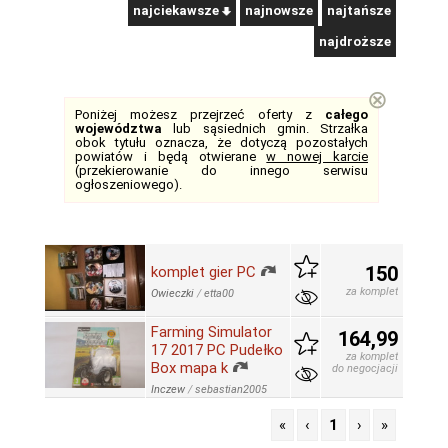
najciekawsze
najnowsze
najtańsze
najdroższe
⊗
Poniżej możesz przejrzeć oferty z
całego
województwa
lub sąsiednich gmin. Strzałka
obok tytułu oznacza, że dotyczą pozostałych
powiatów i będą otwierane
w nowej karcie
(przekierowanie do innego serwisu
ogłoszeniowego).
150
komplet gier PC
za komplet
Owieczki
/
etta00
Farming Simulator
164,99
17 2017 PC Pudełko
za komplet
Box mapa k
do negocjacji
Inczew
/
sebastian2005
«
‹
1
›
»