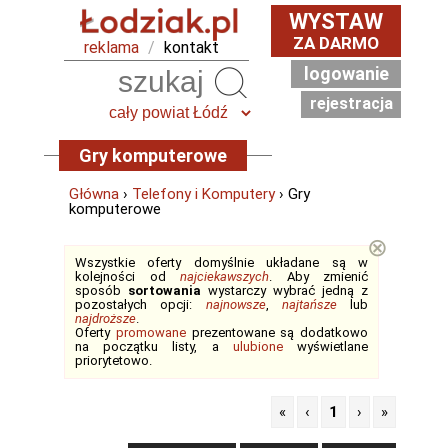
WYSTAW
ZA DARMO
reklama
/
kontakt
logowanie
Szukaj
rejestracja
Gry komputerowe
Główna
›
Telefony i Komputery
› Gry
komputerowe
⊗
Wszystkie oferty domyślnie układane są w
kolejności od
najciekawszych
. Aby zmienić
sposób
sortowania
wystarczy wybrać jedną z
pozostałych opcji:
najnowsze
,
najtańsze
lub
najdroższe
.
Oferty
promowane
prezentowane są dodatkowo
na początku listy, a
ulubione
wyświetlane
priorytetowo.
«
‹
1
›
»