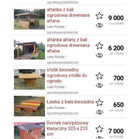
ogrodowystylzalecze
altanka z bali
ogrodowa drewniana
9 000
altana
za sztukę
cała Polska
/
ogrodowystylzalecze
altanka altany z bali
ogrodowa drewniana
6 200
altana
za sztukę
cała Polska
/
ogrodowystylzalecze
stolik biesiadny
ogrodowy stoliki do
700
ogrodu
za sztukę
cała Polska
/
ogrodowystylzalecze
Ławka z bala biesiadna
650
cała Polska
/
za sztukę
ogrodowystylzalecze
Domek narzędziowy
klasyczny 325 x 210
7 000
cm
za sztukę