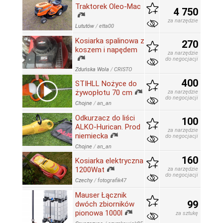
Traktorek Oleo-Mac
4 750
za narzędzie
Lututów
/
etta00
Kosiarka spalinowa z
270
koszem i napędem
za narzędzie
do negocjacji
Zduńska Wola
/
CRISTO
400
STIHLL Nożyce do
żywopłotu 70 cm
za narzędzie
do negocjacji
Chojne
/
an_an
Odkurzacz do liści
100
ALKO-Hurican. Prod
za narzędzie
niemiecka
do negocjacji
Chojne
/
an_an
160
Kosiarka elektryczna
1200Wat
za narzędzie
do negocjacji
Czechy
/
fotografik47
Mauser Łącznik
99
dwóch zbiorników
pionowa 1000l
za sztukę