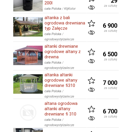
29
200l
za sztukę
cała Polska
/
KtjKolor
altanka z bali
ogrodowa drewniana
6 900
typ Załęcze
za sztukę
cała Polska
/
ogrodowystylzalecze
altanki drewniane
ogrodowe altany z
6 500
drewna
za sztukę
cała Polska
/
ogrodowystylzalecze
altanka altanki
ogrodowe altany
7 000
drewniane fi310
za sztukę
cała Polska
/
ogrodowystylzalecze
altana ogrodowa
altanki altany
6 700
drewniane fi 310
za sztukę
cała Polska
/
ogrodowystylzalecze