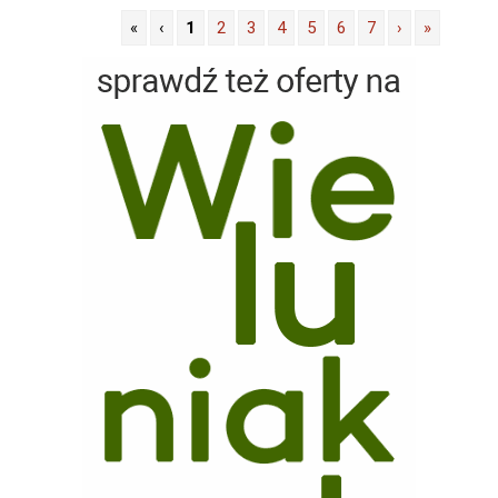
«
‹
1
2
3
4
5
6
7
›
»