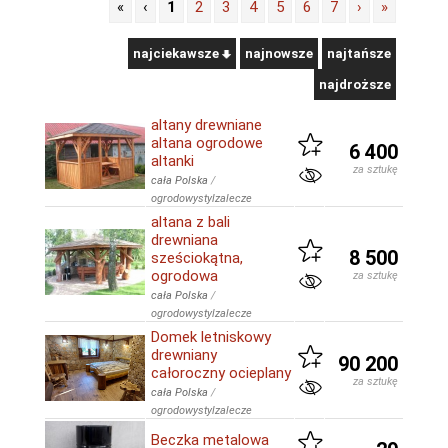
«
‹
1
2
3
4
5
6
7
›
»
najciekawsze
najnowsze
najtańsze
najdroższe
altany drewniane
altana ogrodowe
6 400
altanki
za sztukę
cała Polska
/
ogrodowystylzalecze
altana z bali
drewniana
8 500
sześciokątna,
ogrodowa
za sztukę
cała Polska
/
ogrodowystylzalecze
Domek letniskowy
drewniany
90 200
całoroczny ocieplany
za sztukę
cała Polska
/
ogrodowystylzalecze
Beczka metalowa