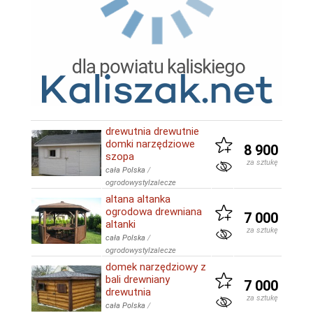
drewutnia drewutnie
domki narzędziowe
8 900
szopa
za sztukę
cała Polska
/
ogrodowystylzalecze
altana altanka
ogrodowa drewniana
7 000
altanki
za sztukę
cała Polska
/
ogrodowystylzalecze
domek narzędziowy z
bali drewniany
7 000
drewutnia
za sztukę
cała Polska
/