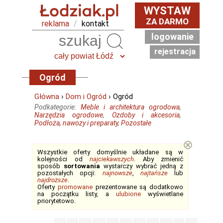
WYSTAW
ZA DARMO
reklama
/
kontakt
logowanie
Szukaj
rejestracja
Ogród
Główna
›
Dom i Ogród
› Ogród
Podkategorie:
Meble i architektura ogrodowa
,
Narzędzia ogrodowe
,
Ozdoby i akcesoria
,
Podłoża, nawozy i preparaty
,
Pozostałe
⊗
Wszystkie oferty domyślnie układane są w
kolejności od
najciekawszych
. Aby zmienić
sposób
sortowania
wystarczy wybrać jedną z
pozostałych opcji:
najnowsze
,
najtańsze
lub
najdroższe
.
Oferty
promowane
prezentowane są dodatkowo
na początku listy, a
ulubione
wyświetlane
priorytetowo.