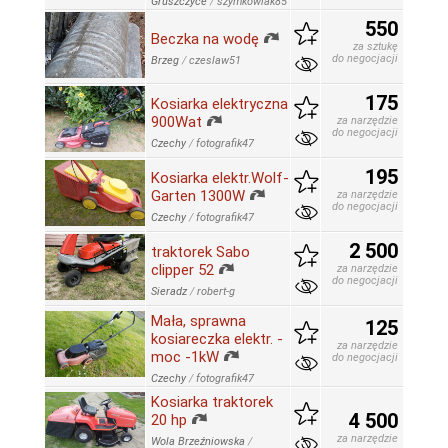
Gruszczyce
/
szymkowiak85
550
Beczka na wodę
za sztukę
do negocjacji
Brzeg
/
czeslaw51
175
Kosiarka elektryczna
900Wat
za narzędzie
do negocjacji
Czechy
/
fotografik47
195
Kosiarka elektr.Wolf-
Garten 1300W
za narzędzie
do negocjacji
Czechy
/
fotografik47
2 500
traktorek Sabo
clipper 52
za narzędzie
do negocjacji
Sieradz
/
robert-g
Mała, sprawna
125
kosiareczka elektr. -
za narzędzie
moc -1kW
do negocjacji
Czechy
/
fotografik47
Kosiarka traktorek
4 500
20 hp
za narzędzie
Wola Brzeźniowska
/