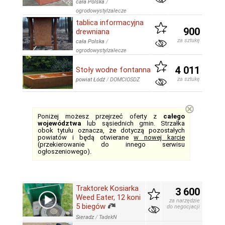
cała Polska
/
ogrodowystylzalecze
tablica informacyjna
900
drewniana
za sztukę
cała Polska
/
ogrodowystylzalecze
4 011
Stoły wodne fontanna
za sztukę
powiat Łódź
/
DOMCIOSDZ
⊗
Poniżej możesz przejrzeć oferty z
całego
województwa
lub sąsiednich gmin. Strzałka
obok tytułu oznacza, że dotyczą pozostałych
powiatów i będą otwierane
w nowej karcie
(przekierowanie do innego serwisu
ogłoszeniowego).
Traktorek Kosiarka
3 600
Weed Eater, 12 koni
za narzędzie
5 biegów
do negocjacji
Sieradz
/
TadekN