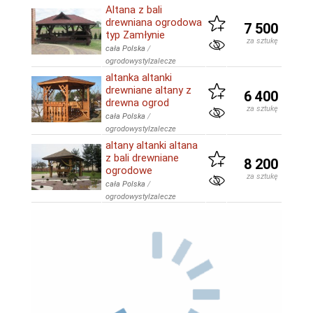
Altana z bali
drewniana ogrodowa
7 500
typ Zamłynie
za sztukę
cała Polska
/
ogrodowystylzalecze
altanka altanki
drewniane altany z
6 400
drewna ogrod
za sztukę
cała Polska
/
ogrodowystylzalecze
altany altanki altana
z bali drewniane
8 200
ogrodowe
za sztukę
cała Polska
/
ogrodowystylzalecze