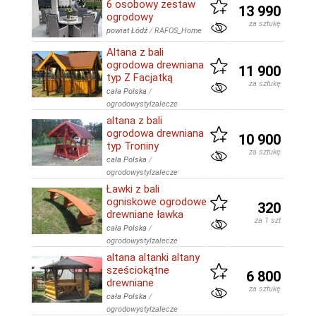
6 osobowy zestaw
13 990
ogrodowy
za sztukę
powiat Łódź
/
RAFOS_Home
Altana z bali
ogrodowa drewniana
11 900
typ Z Facjatką
za sztukę
cała Polska
/
ogrodowystylzalecze
altana z bali
ogrodowa drewniana
10 900
typ Troniny
za sztukę
cała Polska
/
ogrodowystylzalecze
Ławki z bali
ogniskowe ogrodowe
320
drewniane ławka
za 1 szt
cała Polska
/
ogrodowystylzalecze
altana altanki altany
sześciokątne
6 800
drewniane
za sztukę
cała Polska
/
ogrodowystylzalecze