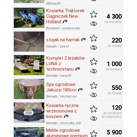
Mikolaj90
Kosiarka Traktorek
4 300
Ciągniczek New
Holland
za kosiarkę
Burzenin
/
slodziaczek
220
stojak na hamak
za sztukę
Gaszyn
/
pawel
Komplet 2 leżaków
1 000
LUNA z
technoratanu
za komplet
Sieradz
/
mela28
Spa ogrodowe
550
Jakuzzi 180cm
za sztukę
Sieradz
/
michalcom
Kosiarka ręczna
120
wrzecionowa z
za narzędzie
koszem
do negocjacji
Sieradz
/
neseczka_sdz
Meble ogrodowe
5 900
aluminiowe premium