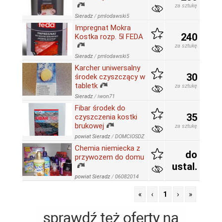
za sztukę
Sieradz
/
pmlodawski5
Impregnat Mokra
240
Kostka rozp. 5l FEDA
za sztukę
Sieradz
/
pmlodawski5
Karcher uniwersalny
30
środek czyszczący w
tabletk
za sztukę
Sieradz
/
iwon71
Fibar środek do
35
czyszczenia kostki
brukowej
za sztukę
powiat Sieradz
/
DOMCIOSDZ
Chemia niemiecka z
do
przywozem do domu
ustal.
powiat Sieradz
/
06082014
«
‹
1
›
»