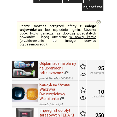
najdroższe
⊗
Poniżej możesz przejrzeć oferty z
całego
województwa
lub sąsiednich gmin. Strzałka
obok tytułu oznacza, że dotyczą pozostałych
powiatów i będą otwierane
w nowej karcie
(przekierowanie do innego serwisu
ogłoszeniowego).
Odplamiacz na plamy
25
na ubraniach i
odtłuszczacz
za komplet
powiat Sieradz
/
06082014
Koszyk na Owoce
Warzywa
10
Dwuczęściowy
za sztukę
Wielofunkc
Sieradz
/
Janek_M
Impregnat do płyt
250
tarasowych FEDA 5l