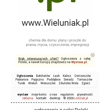
chemia dla domu: płyny i proszki do
prania, mycia, czyszczenia, impregnacji
⊗
Brak interesujących ofert?
Ogłoszenia z całej
Polski, a nawet Europy znajdziesz na
Wystaw.pl
.
Ogłoszenia
Bełchatów
Łask
Kalisz
Ostrzeszów
Pabianice
Pajęczno
Poddębice
Sieradz
Tomaszów
Turek
Wieluń
Wieruszów
Zduńska Wola
Zgierz
wystaw
moje konto
o nas
regulamin
prywatność
© 2026
reklama
kontakt
desktop
Łodziak.pl