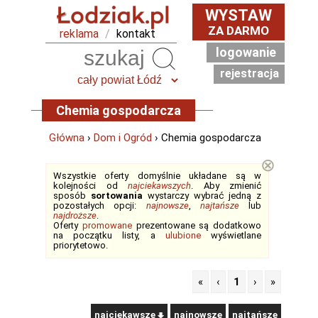
WYSTAW
ZA DARMO
reklama
/
kontakt
logowanie
Szukaj
rejestracja
Chemia gospodarcza
Główna
›
Dom i Ogród
› Chemia gospodarcza
⊗
Wszystkie oferty domyślnie układane są w
kolejności od
najciekawszych
. Aby zmienić
sposób
sortowania
wystarczy wybrać jedną z
pozostałych opcji:
najnowsze
,
najtańsze
lub
najdroższe
.
Oferty
promowane
prezentowane są dodatkowo
na początku listy, a
ulubione
wyświetlane
priorytetowo.
«
‹
1
›
»
najciekawsze
najnowsze
najtańsze