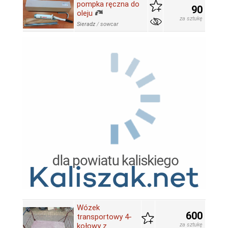
pompka ręczna do
90
oleju
za sztukę
Sieradz
/
sowcar
Wózek
600
transportowy 4-
kołowy z
za sztukę