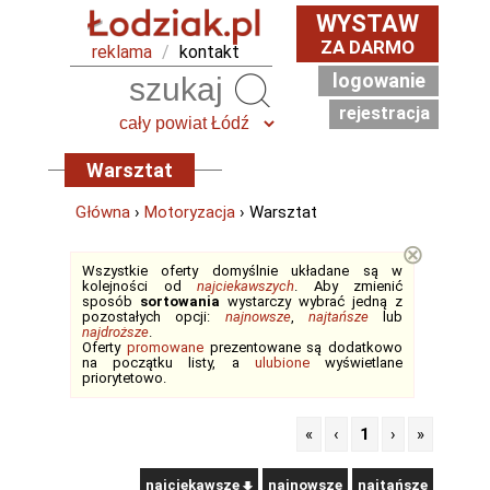
WYSTAW
ZA DARMO
reklama
/
kontakt
logowanie
Szukaj
rejestracja
Warsztat
Główna
›
Motoryzacja
› Warsztat
⊗
Wszystkie oferty domyślnie układane są w
kolejności od
najciekawszych
. Aby zmienić
sposób
sortowania
wystarczy wybrać jedną z
pozostałych opcji:
najnowsze
,
najtańsze
lub
najdroższe
.
Oferty
promowane
prezentowane są dodatkowo
na początku listy, a
ulubione
wyświetlane
priorytetowo.
«
‹
1
›
»
najciekawsze
najnowsze
najtańsze