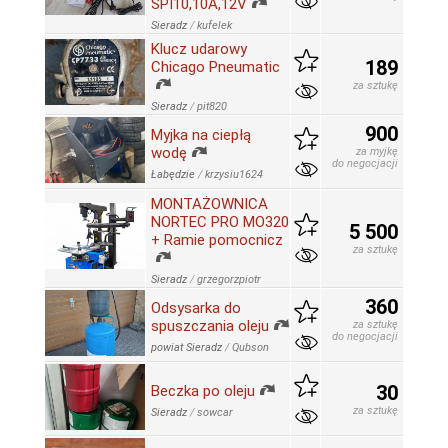
SPI10,10A,12V
Sieradz
/
kufelek
Klucz udarowy
189
Chicago Pneumatic
za sztukę
Sieradz
/
pit820
900
Myjka na ciepłą
wodę
za myjkę
do negocjacji
Łabędzie
/
krzysiu1624
MONTAŻOWNICA
NORTEC PRO MO320
5 500
+ Ramie pomocnicz
za sztukę
Sieradz
/
grzegorzpiotr
360
Odsysarka do
spuszczania oleju
za sztukę
do negocjacji
powiat Sieradz
/
Qubson
30
Beczka po oleju
za sztukę
Sieradz
/
sowcar