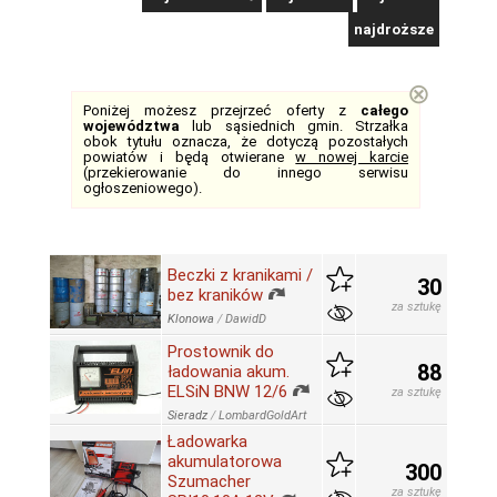
najdroższe
⊗
Poniżej możesz przejrzeć oferty z
całego
województwa
lub sąsiednich gmin. Strzałka
obok tytułu oznacza, że dotyczą pozostałych
powiatów i będą otwierane
w nowej karcie
(przekierowanie do innego serwisu
ogłoszeniowego).
Beczki z kranikami /
30
bez kraników
za sztukę
Klonowa
/
DawidD
Prostownik do
88
ładowania akum.
ELSiN BNW 12/6
za sztukę
Sieradz
/
LombardGoldArt
Ładowarka
akumulatorowa
300
Szumacher
za sztukę