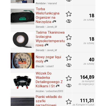
Rembów
/
marand
Torba
Wielofunkcyjna
18
Organizer na
za sztukę
Narzędzia
Sieradz
/
Janek_M
Taśma Tkaninowa
Izolacyjna
18
Wysokotemperatu
za sztukę
rowa
Sieradz
/
Janek_M
Nowy zegar liqui
40
moly
za sztukę
Błaszki
/
sibek1
Wózek Do
164,89
Wiaderka
Detailingowego Z
za komplet
do negocjacji
Kółkami I St
Inczew
/
sebastian2005
Pianki wkładki do
111,31
szafki
narzędziowej
za Komplet 4 sztuk