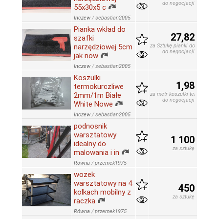
do negocjacji
55x30x5 c
Inczew
/
sebastian2005
Pianka wkład do
27,82
szafki
narzędziowej 5cm
za Sztukę pianki do szafki n
do negocjacji
jak now
Inczew
/
sebastian2005
Koszulki
1,98
termokurczliwe
2mm/1m Białe
za metr koszulki termokurcz
do negocjacji
White Nowe
Inczew
/
sebastian2005
podnosnik
warsztatowy
1 100
idealny do
za sztukę
malowania i in
Równa
/
przemek1975
wozek
warsztatowy na 4
450
kolkach mobilny z
za sztukę
raczka
Równa
/
przemek1975