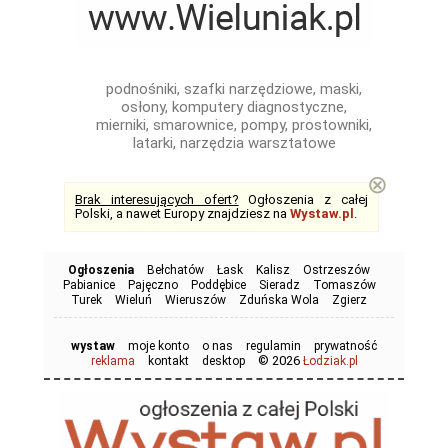
podnośniki, szafki narzędziowe, maski,
osłony, komputery diagnostyczne,
mierniki, smarownice, pompy, prostowniki,
latarki, narzędzia warsztatowe
⊗
Brak interesujących ofert?
Ogłoszenia z całej
Polski, a nawet Europy znajdziesz na
Wystaw.pl
.
Ogłoszenia
Bełchatów
Łask
Kalisz
Ostrzeszów
Pabianice
Pajęczno
Poddębice
Sieradz
Tomaszów
Turek
Wieluń
Wieruszów
Zduńska Wola
Zgierz
wystaw
moje konto
o nas
regulamin
prywatność
© 2026
reklama
kontakt
desktop
Łodziak.pl