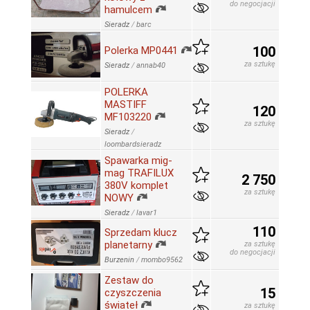
do negocjacji
hamulcem
Sieradz
/
barc
100
Polerka MP0441
za sztukę
Sieradz
/
annab40
POLERKA
MASTIFF
120
MF103220
za sztukę
Sieradz
/
loombardsieradz
Spawarka mig-
mag TRAFILUX
2 750
380V komplet
za sztukę
NOWY
Sieradz
/
lavar1
110
Sprzedam klucz
planetarny
za sztukę
do negocjacji
Burzenin
/
mombo9562
Zestaw do
15
czyszczenia
świateł
za sztukę