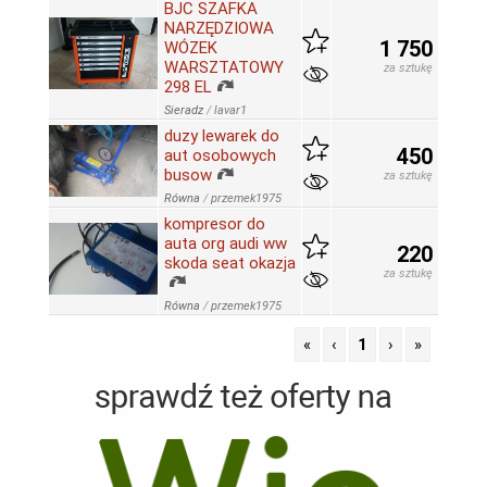
BJC SZAFKA
NARZĘDZIOWA
1 750
WÓZEK
WARSZTATOWY
za sztukę
298 EL
Sieradz
/
lavar1
duzy lewarek do
450
aut osobowych
busow
za sztukę
Równa
/
przemek1975
kompresor do
auta org audi ww
220
skoda seat okazja
za sztukę
Równa
/
przemek1975
«
‹
1
›
»