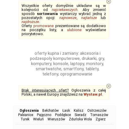
⊗
Wszystkie oferty domyślnie układane są w
kolejności od
najciekawszych
. Aby zmienić
sposób
sortowania
wystarczy wybrać jedną z
pozostałych opcji:
najnowsze
,
najtańsze
lub
najdroższe
.
Oferty
promowane
prezentowane są dodatkowo
na początku listy, a
ulubione
wyświetlane
priorytetowo.
oferty kupna i zamiany: akcesoria i
podzespoły komputerowe, drukarki, gry,
komputery, konsole, laptopy, monitory,
smartwatche, smartfony, tablety,
telefony, oprogramowanie
⊗
Brak interesujących ofert?
Ogłoszenia z całej
Polski, a nawet Europy znajdziesz na
Wystaw.pl
.
Ogłoszenia
Bełchatów
Łask
Kalisz
Ostrzeszów
Pabianice
Pajęczno
Poddębice
Sieradz
Tomaszów
Turek
Wieluń
Wieruszów
Zduńska Wola
Zgierz