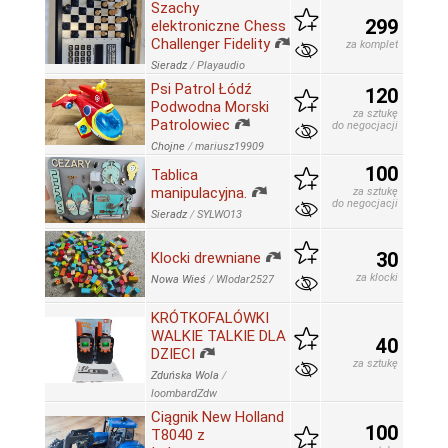
Szachy
299
elektroniczne Chess
Challenger Fidelity
za komplet
Sieradz
/
Playaudio
Psi Patrol Łódź
120
Podwodna Morski
za sztukę
Patrolowiec
do negocjacji
Chojne
/
mariusz19909
100
Tablica
manipulacyjna.
za sztukę
do negocjacji
Sieradz
/
SYLWO13
30
Klocki drewniane
za klocki
Nowa Wieś
/
Wlodar2527
KRÓTKOFALÓWKI
WALKIE TALKIE DLA
40
DZIECI
za sztukę
Zduńska Wola
/
loombardZdw
Ciągnik New Holland
100
T8040 z