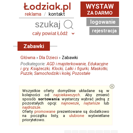
WYSTAW
ZA DARMO
reklama
/
kontakt
logowanie
Szukaj
rejestracja
Zabawki
Główna
›
Dla Dzieci
› Zabawki
Podkategorie:
AGD i majsterkowanie
,
Edukacyjne
i gry
,
Książeczki
,
Klocki
,
Lalki i figurki
,
Maskotki
,
Puzzle
,
Samochodziki i kolej
,
Pozostałe
⊗
Wszystkie oferty domyślnie układane są w
kolejności od
najciekawszych
. Aby zmienić
sposób
sortowania
wystarczy wybrać jedną z
pozostałych opcji:
najnowsze
,
najtańsze
lub
najdroższe
.
Oferty
promowane
prezentowane są dodatkowo
na początku listy, a
ulubione
wyświetlane
priorytetowo.