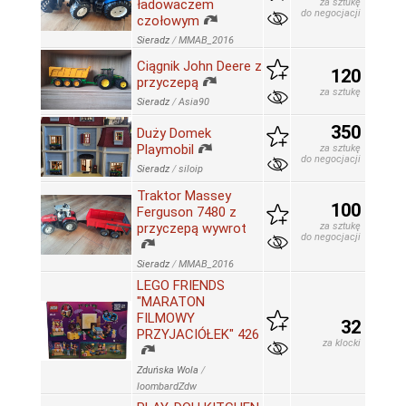
ładowaczem
za sztukę
do negocjacji
czołowym
Sieradz
/
MMAB_2016
Ciągnik John Deere z
120
przyczepą
za sztukę
Sieradz
/
Asia90
350
Duży Domek
Playmobil
za sztukę
do negocjacji
Sieradz
/
siloip
Traktor Massey
100
Ferguson 7480 z
przyczepą wywrot
za sztukę
do negocjacji
Sieradz
/
MMAB_2016
LEGO FRIENDS
"MARATON
FILMOWY
32
PRZYJACIÓŁEK" 426
za klocki
Zduńska Wola
/
loombardZdw