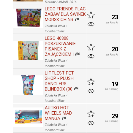
Sieradz
/
MMAB_2016
LEGO FRIENDS PLAC
ZABAW DLA ŚWINEK
23
MORSKICH NR
za klocki
Zduńska Wola
/
loombardZdw
LEGO 40808
POSZUKIWANIE
20
PISANEK Z
ZAJĄCZKIEM I
za klocki
Zduńska Wola
/
loombardZdw
LITTLEST PET
SHOP - PLUSH
19
DANGLERS
BLINDBOX (00
za sztukę
Zduńska Wola
/
loombardZdw
AUTKO HOT
WHEELS MAD
29
MANGA
za sztukę
Zduńska Wola
/
loombardZdw