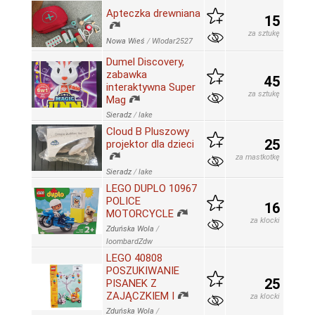
Apteczka drewniana
15
za sztukę
Nowa Wieś
/
Wlodar2527
Dumel Discovery,
zabawka
45
interaktywna Super
za sztukę
Mag
Sieradz
/
lake
Cloud B Pluszowy
25
projektor dla dzieci
za mastkotkę
Sieradz
/
lake
LEGO DUPLO 10967
POLICE
16
MOTORCYCLE
za klocki
Zduńska Wola
/
loombardZdw
LEGO 40808
POSZUKIWANIE
25
PISANEK Z
ZAJĄCZKIEM I
za klocki
Zduńska Wola
/