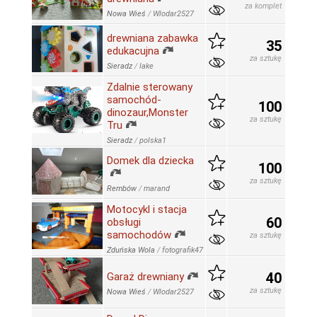
za komplet
Nowa Wieś
/
Wlodar2527
drewniana zabawka
35
edukacujna
za sztukę
Sieradz
/
lake
Zdalnie sterowany
samochód-
100
dinozaur,Monster
za sztukę
Tru
Sieradz
/
polska1
Domek dla dziecka
100
za sztukę
Rembów
/
marand
Motocykl i stacja
60
obsługi
samochodów
za sztukę
Zduńska Wola
/
fotografik47
40
Garaż drewniany
za sztukę
Nowa Wieś
/
Wlodar2527