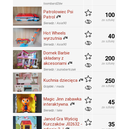
loombardZdw
Patrolowiec Psi
100
Patrol
za sztukę
Sieradz
/
Asia90
Hot Wheels
40
wyrzutnia
za sztukę
Sieradz
/
Asia90
Domek Barbie
200
składany z
akcesoriami
za sztukę
Sieradz
/
zuziabartczak
250
Kuchnia dziecięca
za sztukę
Grzybki
/
mada
Magic Jinn zabawka
45
interaktywna.
za sztukę
Sieradz
/
lake
Janod Gra Wyścig
35
Kurczaków J02632 -