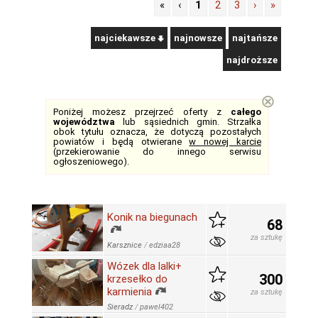
«
‹
1
2
3
›
»
najciekawsze
najnowsze
najtańsze
najdroższe
⊗
Poniżej możesz przejrzeć oferty z
całego
województwa
lub sąsiednich gmin. Strzałka
obok tytułu oznacza, że dotyczą pozostałych
powiatów i będą otwierane
w nowej karcie
(przekierowanie do innego serwisu
ogłoszeniowego).
Konik na biegunach
68
za sztukę
Karsznice
/
edziaa28
Wózek dla lalki+
300
krzesełko do
karmienia
za sztukę
Sieradz
/
pawel402