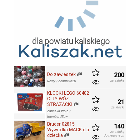
200
Do zawieszek
za sztukę
Rowy
/
dominika20
KLOCKI LEGO 60482
CITY WÓZ
21
STRAŻACKI
za klocki
Zduńska Wola
/
loombardZdw
Bruder 02815
140
Wywrotka MACK dla
za sztukę
dziecka
do negocjacji