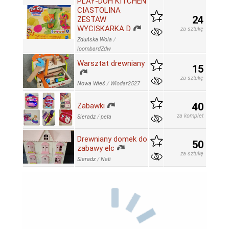
PLAY-DOH KITCHEN
CIASTOLINA
24
ZESTAW
WYCISKARKA D
za sztukę
Zduńska Wola
/
loombardZdw
Warsztat drewniany
15
za sztukę
Nowa Wieś
/
Wlodar2527
40
Zabawki
za komplet
Sieradz
/
peta
Drewniany domek do
50
zabawy elc
za sztukę
Sieradz
/
Neti