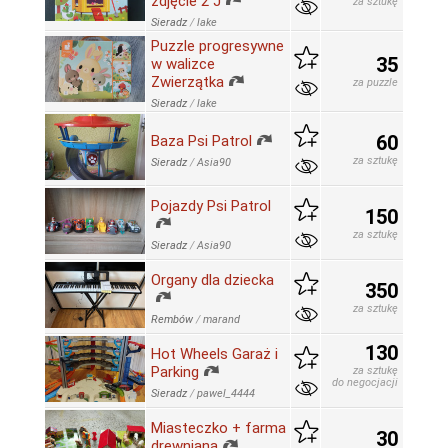
zdjęcie 2 J
za sztukę
Sieradz
/
lake
Puzzle progresywne
35
w walizce
Zwierzątka
za puzzle
Sieradz
/
lake
60
Baza Psi Patrol
za sztukę
Sieradz
/
Asia90
Pojazdy Psi Patrol
150
za sztukę
Sieradz
/
Asia90
Organy dla dziecka
350
za sztukę
Rembów
/
marand
130
Hot Wheels Garaż i
Parking
za sztukę
do negocjacji
Sieradz
/
pawel_4444
Miasteczko + farma
30
drewniana