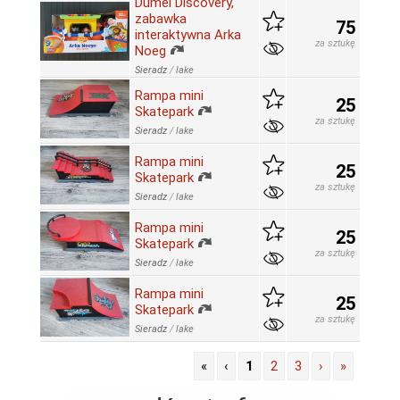
Dumel Discovery,
zabawka
75
interaktywna Arka
za sztukę
Noeg
Sieradz
/
lake
Rampa mini
25
Skatepark
za sztukę
Sieradz
/
lake
Rampa mini
25
Skatepark
za sztukę
Sieradz
/
lake
Rampa mini
25
Skatepark
za sztukę
Sieradz
/
lake
Rampa mini
25
Skatepark
za sztukę
Sieradz
/
lake
«
‹
1
2
3
›
»