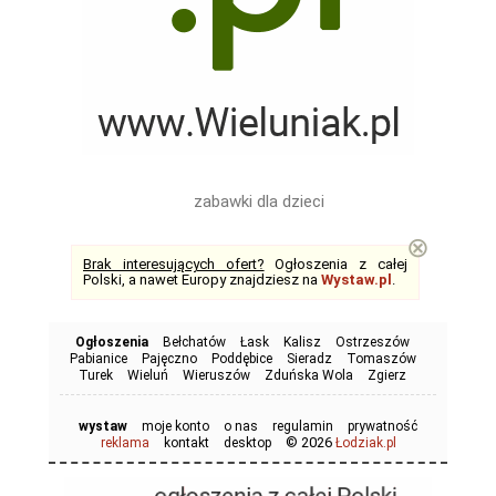
zabawki dla dzieci
⊗
Brak interesujących ofert?
Ogłoszenia z całej
Polski, a nawet Europy znajdziesz na
Wystaw.pl
.
Ogłoszenia
Bełchatów
Łask
Kalisz
Ostrzeszów
Pabianice
Pajęczno
Poddębice
Sieradz
Tomaszów
Turek
Wieluń
Wieruszów
Zduńska Wola
Zgierz
wystaw
moje konto
o nas
regulamin
prywatność
© 2026
reklama
kontakt
desktop
Łodziak.pl