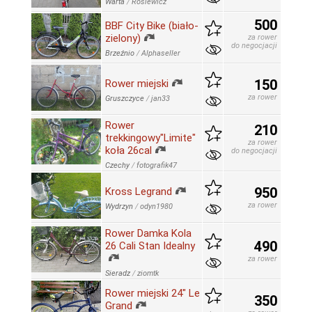
Warta
/
Rosiewicz
500
BBF City Bike (biało-
zielony)
za rower
do negocjacji
Brzeźnio
/
Alphaseller
150
Rower miejski
za rower
Gruszczyce
/
jan33
Rower
210
trekkingowy"Limite"
za rower
koła 26cal
do negocjacji
Czechy
/
fotografik47
950
Kross Legrand
za rower
Wydrzyn
/
odyn1980
Rower Damka Kola
490
26 Cali Stan Idealny
za rower
Sieradz
/
ziomtk
Rower miejski 24" Le
350
Grand