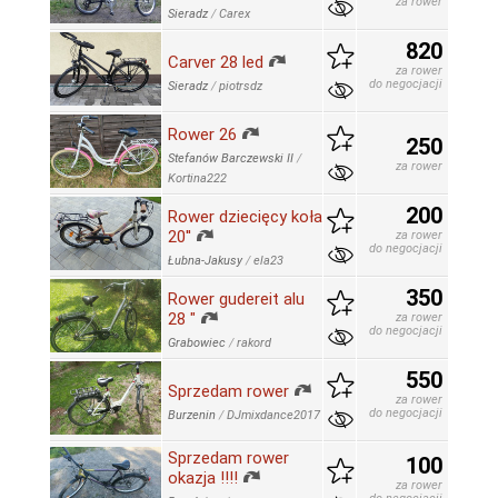
za rower
Sieradz
/
Carex
820
Carver 28 led
za rower
do negocjacji
Sieradz
/
piotrsdz
Rower 26
250
Stefanów Barczewski II
/
za rower
Kortina222
200
Rower dziecięcy koła
20''
za rower
do negocjacji
Łubna-Jakusy
/
ela23
350
Rower gudereit alu
28 "
za rower
do negocjacji
Grabowiec
/
rakord
550
Sprzedam rower
za rower
do negocjacji
Burzenin
/
DJmixdance2017
Sprzedam rower
100
okazja !!!!
za rower