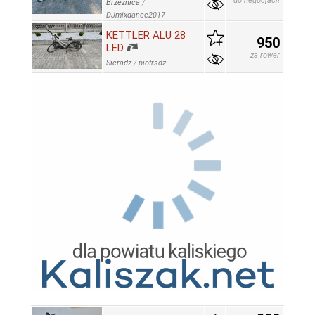
do negocjacji
Brzeźnica
/
DJmixdance2017
KETTLER ALU 28
950
LED
za rower
Sieradz
/
piotrsdz