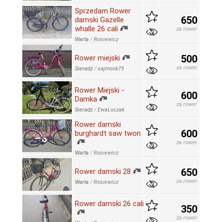
Sprzedam Rower
650
damski Gazelle
whalle 26 cali
za rower
Warta
/
Rosiewicz
500
Rower miejski
za rower
Sieradz
/
sajmonk79
Rower Miejski -
600
Damka
za rower
Sieradz
/
EwaLuczak
Rower damski
600
burghardt saw twon
za rower
Warta
/
Rosiewicz
650
Rower damski 28
za rower
Warta
/
Rosiewicz
Rower damski 26 cali
350
za rower