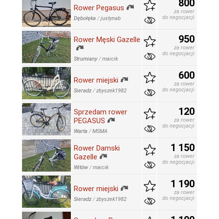
800
Rower Pegasus
za rower
do negocjacji
Dębołęka
/
justynab
950
Rower Męski Gazelle
za rower
do negocjacji
Strumiany
/
maicik
600
Rower miejski
za rower
do negocjacji
Sieradz
/
zbyszek1982
120
Sprzedam rower
PEGASUS
za rower
do negocjacji
Warta
/
MSMA
1 150
Rower Damski
Gazelle
za rower
do negocjacji
Witów
/
maicik
1 190
Rower miejski
za rower
do negocjacji
Sieradz
/
zbyszek1982