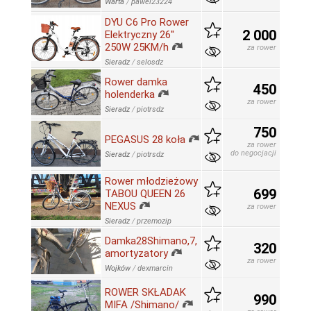
Warta
/
pawel23224
DYU C6 Pro Rower
2 000
Elektryczny 26''
250W 25KM/h
za rower
Sieradz
/
selosdz
Rower damka
450
holenderka
za rower
Sieradz
/
piotrsdz
750
PEGASUS 28 koła
za rower
do negocjacji
Sieradz
/
piotrsdz
Rower młodzieżowy
699
TABOU QUEEN 26
NEXUS
za rower
Sieradz
/
przemozip
Damka28Shimano,7,
320
amortyzatory
za rower
Wojków
/
dexmarcin
ROWER SKŁADAK
990
MIFA /Shimano/