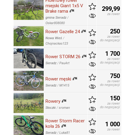
Fioletowy rower
miejski Giant 1x5 V
299,99
Brake rama
za rower
gmina Sieradz
/
Oskar808080
250
Rower Gazelle 24
za rower
Nowa Wieś
/
do negocjacji
Chojnackas123
1 700
Rower STORM 26
za rower
do negocjacji
Sieradz
/
PauArt
750
Rower męski
za rower
do negocjacji
Sieradz
/
M1415
150
Rowery
za rower
do negocjacji
Stoczki
/
sroman
Rower Storm Racer
1 000
koła 26
za rower
Sieradz
/
Luka81