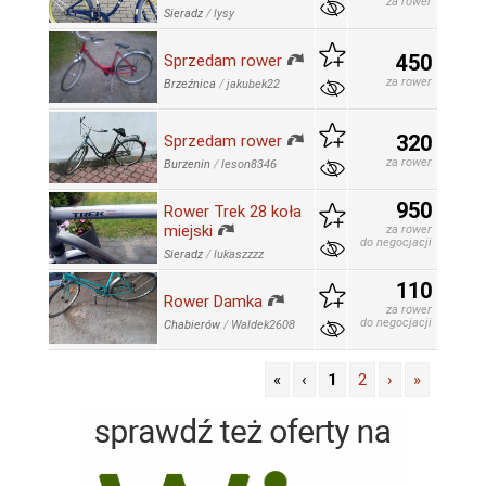
za rower
Sieradz
/
lysy
450
Sprzedam rower
za rower
Brzeźnica
/
jakubek22
320
Sprzedam rower
za rower
Burzenin
/
leson8346
950
Rower Trek 28 koła
miejski
za rower
do negocjacji
Sieradz
/
lukaszzzz
110
Rower Damka
za rower
do negocjacji
Chabierów
/
Waldek2608
«
‹
1
2
›
»