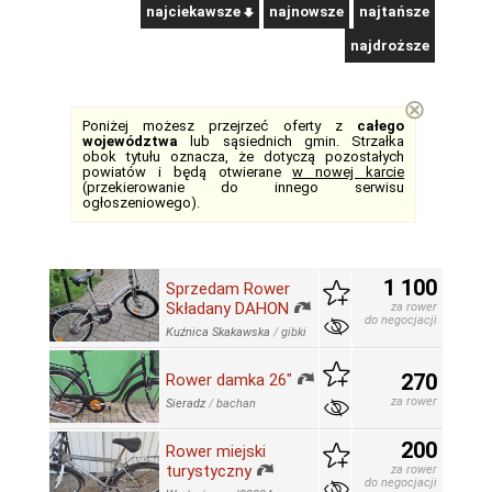
najciekawsze
najnowsze
najtańsze
najdroższe
⊗
Poniżej możesz przejrzeć oferty z
całego
województwa
lub sąsiednich gmin. Strzałka
obok tytułu oznacza, że dotyczą pozostałych
powiatów i będą otwierane
w nowej karcie
(przekierowanie do innego serwisu
ogłoszeniowego).
1 100
Sprzedam Rower
Składany DAHON
za rower
do negocjacji
Kuźnica Skakawska
/
gibki
270
Rower damka 26"
za rower
Sieradz
/
bachan
200
Rower miejski
turystyczny
za rower
do negocjacji