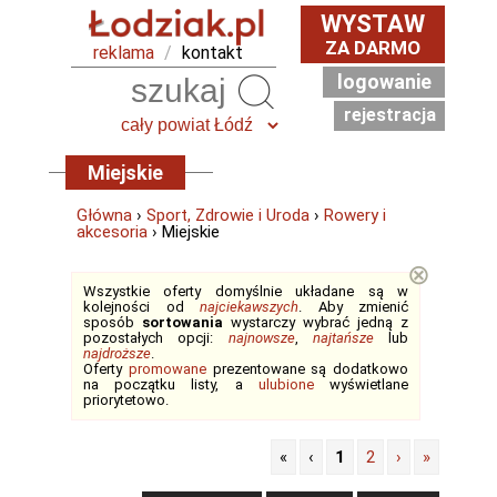
WYSTAW
ZA DARMO
reklama
/
kontakt
logowanie
Szukaj
rejestracja
Miejskie
Główna
›
Sport, Zdrowie i Uroda
›
Rowery i
akcesoria
› Miejskie
⊗
Wszystkie oferty domyślnie układane są w
kolejności od
najciekawszych
. Aby zmienić
sposób
sortowania
wystarczy wybrać jedną z
pozostałych opcji:
najnowsze
,
najtańsze
lub
najdroższe
.
Oferty
promowane
prezentowane są dodatkowo
na początku listy, a
ulubione
wyświetlane
priorytetowo.
«
‹
1
2
›
»