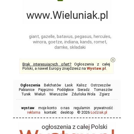
giant, gazelle, batavus, pegasus, hercules,
winora, goetze, indiana, kands, romet,
damke, składaki
⊗
Brak interesujących ofert?
Ogłoszenia z całej
Polski, a nawet Europy znajdziesz na
Wystaw.pl
.
Ogłoszenia
Bełchatów
Łask
Kalisz
Ostrzeszów
Pabianice
Pajęczno
Poddębice
Sieradz
Tomaszów
Turek
Wieluń
Wieruszów
Zduńska Wola
Zgierz
wystaw
moje konto
o nas
regulamin
prywatność
© 2026
reklama
kontakt
desktop
Łodziak.pl