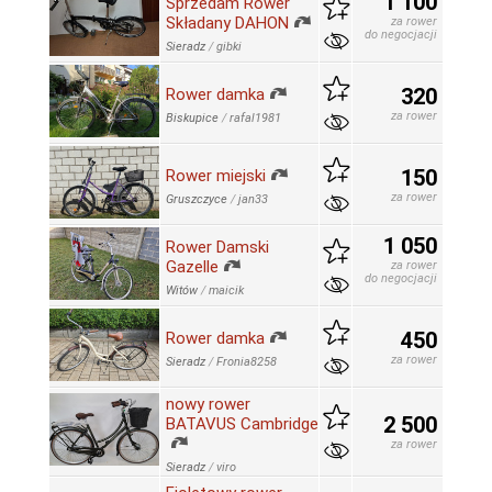
1 100
Sprzedam Rower
Składany DAHON
za rower
do negocjacji
Sieradz
/
gibki
320
Rower damka
za rower
Biskupice
/
rafal1981
150
Rower miejski
za rower
Gruszczyce
/
jan33
1 050
Rower Damski
Gazelle
za rower
do negocjacji
Witów
/
maicik
450
Rower damka
za rower
Sieradz
/
Fronia8258
nowy rower
2 500
BATAVUS Cambridge
za rower
Sieradz
/
viro