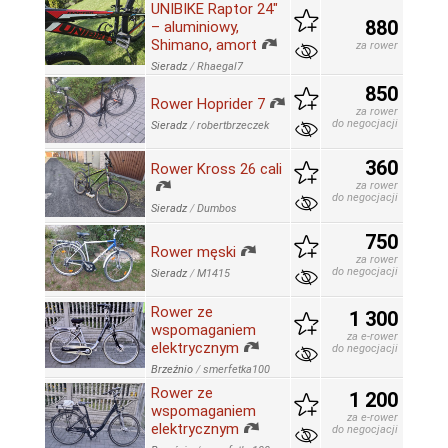
UNIBIKE Raptor 24"
880
– aluminiowy,
Shimano, amort
za rower
Sieradz
/
Rhaegal7
850
Rower Hoprider 7
za rower
do negocjacji
Sieradz
/
robertbrzeczek
360
Rower Kross 26 cali
za rower
do negocjacji
Sieradz
/
Dumbos
750
Rower męski
za rower
do negocjacji
Sieradz
/
M1415
Rower ze
1 300
wspomaganiem
za e-rower
elektrycznym
do negocjacji
Brzeźnio
/
smerfetka100
Rower ze
1 200
wspomaganiem
za e-rower
elektrycznym
do negocjacji