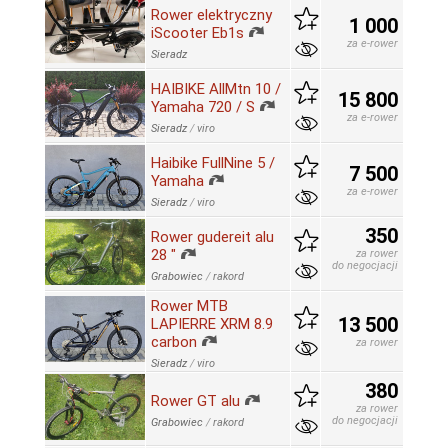
Rower elektryczny
1 000
iScooter Eb1s
za e-rower
Sieradz
HAIBIKE AllMtn 10 /
15 800
Yamaha 720 / S
za e-rower
Sieradz
/
viro
Haibike FullNine 5 /
7 500
Yamaha
za e-rower
Sieradz
/
viro
350
Rower gudereit alu
28 "
za rower
do negocjacji
Grabowiec
/
rakord
Rower MTB
13 500
LAPIERRE XRM 8.9
carbon
za rower
Sieradz
/
viro
380
Rower GT alu
za rower
do negocjacji
Grabowiec
/
rakord