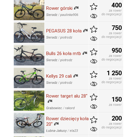
400
Rower górski
za rower
do negocjacji
Sieradz
/
paulinka906
750
PEGASUS 28 koła
za rower
do negocjacji
Sieradz
/
piotrsdz
950
Bulls 26 koła mtb
za rower
do negocjacji
Sieradz
/
piotrsdz
1 250
Kellys 29 cali
za rower
do negocjacji
Sieradz
/
piotrsdz
Rower target alu 28"
150
za rower
Grabowiec
/
rakord
200
Rower dziecięcy koła
20''
za rower
do negocjacji
Łubna-Jakusy
/
ela23