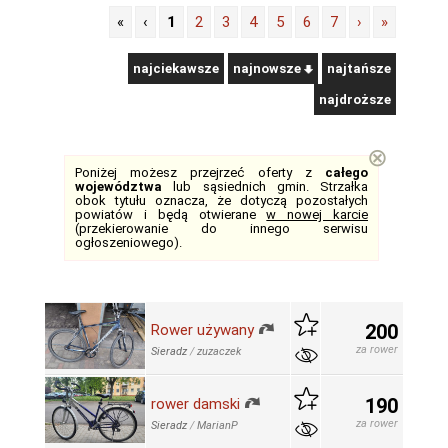
«
‹
1
2
3
4
5
6
7
›
»
najciekawsze
najnowsze
najtańsze
najdroższe
⊗
Poniżej możesz przejrzeć oferty z
całego
województwa
lub sąsiednich gmin. Strzałka
obok tytułu oznacza, że dotyczą pozostałych
powiatów i będą otwierane
w nowej karcie
(przekierowanie do innego serwisu
ogłoszeniowego).
200
Rower używany
za rower
Sieradz
/
zuzaczek
190
rower damski
za rower
Sieradz
/
MarianP