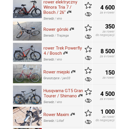
rower elektryczny
4 600
Winora Tria 7 /
Bosch / 26"
za e-rower
Sieradz
/
viro
350
Rower górski
za rower
do negocjacji
Sieradz
/
Trajzega
rower Trek Powerfly
8 500
4 / Bosch
za e-rower
Sieradz
/
viro
150
Rower miejski
za rower
Gruszczyce
/
jan33
Husqvarna GT5 Gran
4 500
Tourer / Shimano
za e-rower
Sieradz
/
viro
1 000
Rower Maxim
za rower
do negocjacji
Sieradz
/
Lillaf