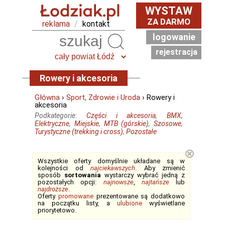
WYSTAW
ZA DARMO
reklama
/
kontakt
logowanie
Szukaj
rejestracja
Rowery i akcesoria
Główna
›
Sport, Zdrowie i Uroda
› Rowery i
akcesoria
Podkategorie:
Części i akcesoria
,
BMX
,
Elektryczne
,
Miejskie
,
MTB (górskie)
,
Szosowe
,
Turystyczne (trekking i cross)
,
Pozostałe
⊗
Wszystkie oferty domyślnie układane są w
kolejności od
najciekawszych
. Aby zmienić
sposób
sortowania
wystarczy wybrać jedną z
pozostałych opcji:
najnowsze
,
najtańsze
lub
najdroższe
.
Oferty
promowane
prezentowane są dodatkowo
na początku listy, a
ulubione
wyświetlane
priorytetowo.