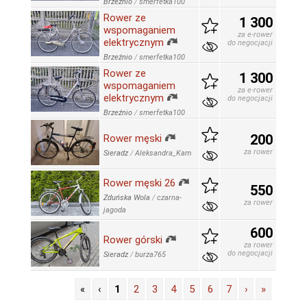
Brzeźnio
/
smerfetka100
Rower ze
1 300
wspomaganiem
za e-rower
elektrycznym
do negocjacji
Brzeźnio
/
smerfetka100
Rower ze
1 300
wspomaganiem
za e-rower
elektrycznym
do negocjacji
Brzeźnio
/
smerfetka100
200
Rower męski
za rower
Sieradz
/
Aleksandra_Kam
Rower męski 26
550
Zduńska Wola
/
czarna-
za rower
jagoda
600
Rower górski
za rower
do negocjacji
Sieradz
/
burza765
«
‹
1
2
3
4
5
6
7
›
»