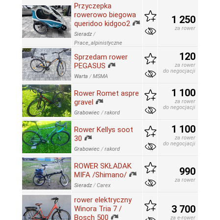
Przyczepka
rowerowo biegowa
1 250
queridoo kidgoo2
za rower
Sieradz
/
Prace_alpinistyczne
120
Sprzedam rower
PEGASUS
za rower
do negocjacji
Warta
/
MSMA
1 100
Rower Romet aspre
gravel
za rower
do negocjacji
Grabowiec
/
rakord
1 100
Rower Kellys soot
30
za rower
do negocjacji
Grabowiec
/
rakord
ROWER SKŁADAK
990
MIFA /Shimano/
za rower
Sieradz
/
Carex
rower elektryczny
3 700
Winora Tria 7 /
Bosch 500
za e-rower