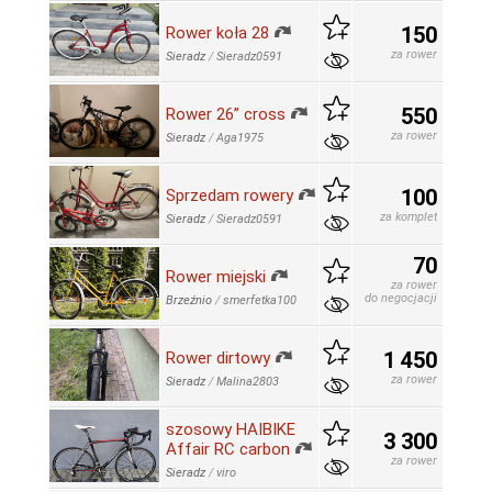
150
Rower koła 28
za rower
Sieradz
/
Sieradz0591
550
Rower 26” cross
za rower
Sieradz
/
Aga1975
100
Sprzedam rowery
za komplet
Sieradz
/
Sieradz0591
70
Rower miejski
za rower
do negocjacji
Brzeźnio
/
smerfetka100
1 450
Rower dirtowy
za rower
Sieradz
/
Malina2803
szosowy HAIBIKE
3 300
Affair RC carbon
za rower
Sieradz
/
viro