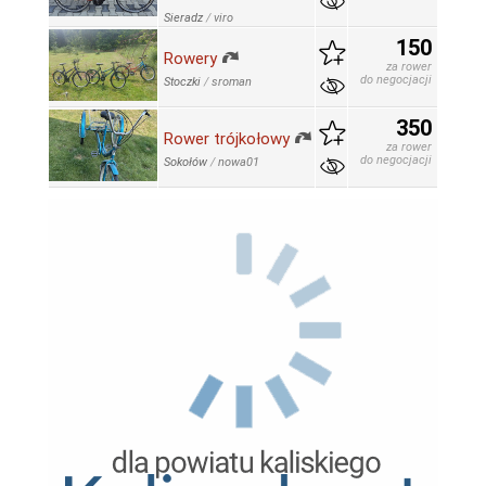
Sieradz
/
viro
150
Rowery
za rower
do negocjacji
Stoczki
/
sroman
350
Rower trójkołowy
za rower
do negocjacji
Sokołów
/
nowa01