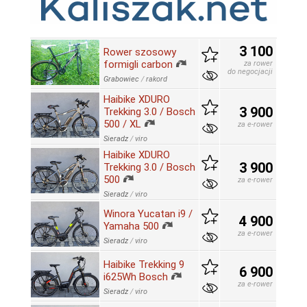
3 100
Rower szosowy
formigli carbon
za rower
do negocjacji
Grabowiec
/
rakord
Haibike XDURO
3 900
Trekking 3.0 / Bosch
500 / XL
za e-rower
Sieradz
/
viro
Haibike XDURO
3 900
Trekking 3.0 / Bosch
500
za e-rower
Sieradz
/
viro
Winora Yucatan i9 /
4 900
Yamaha 500
za e-rower
Sieradz
/
viro
Haibike Trekking 9
6 900
i625Wh Bosch
za e-rower
Sieradz
/
viro