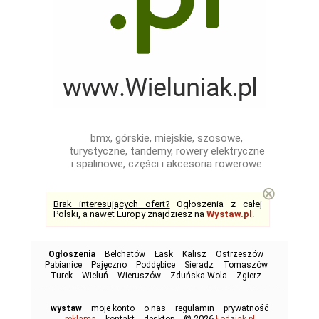
bmx, górskie, miejskie, szosowe,
turystyczne, tandemy, rowery elektryczne
i spalinowe, części i akcesoria rowerowe
⊗
Brak interesujących ofert?
Ogłoszenia z całej
Polski, a nawet Europy znajdziesz na
Wystaw.pl
.
Ogłoszenia
Bełchatów
Łask
Kalisz
Ostrzeszów
Pabianice
Pajęczno
Poddębice
Sieradz
Tomaszów
Turek
Wieluń
Wieruszów
Zduńska Wola
Zgierz
wystaw
moje konto
o nas
regulamin
prywatność
© 2026