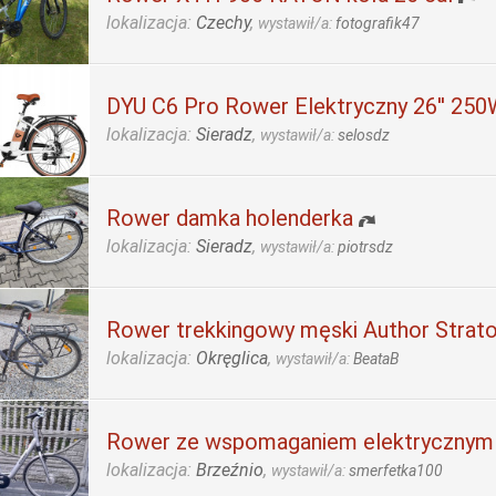
lokalizacja:
Czechy
,
wystawił/a:
fotografik47
DYU C6 Pro Rower Elektryczny 26'' 25
lokalizacja:
Sieradz
,
wystawił/a:
selosdz
Rower damka holenderka
lokalizacja:
Sieradz
,
wystawił/a:
piotrsdz
Rower trekkingowy męski Author Strat
lokalizacja:
Okręglica
,
wystawił/a:
BeataB
Rower ze wspomaganiem elektrycznym
lokalizacja:
Brzeźnio
,
wystawił/a:
smerfetka100