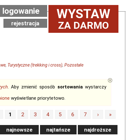
logowanie
WYSTAW
ZA DARMO
rejestracja
owe
,
Turystyczne (trekking i cross)
,
Pozostałe
⊗
zych
. Aby zmienić sposób
sortowania
wystarczy
bione
wyświetlane priorytetowo.
1
2
3
4
5
6
7
›
»
najnowsze
najtańsze
najdroższe