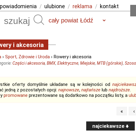
powiadomienia
/
ulubione
/
reklama
/
kontakt
Szukaj
ery i akcesoria
a
›
Sport, Zdrowie i Uroda
› Rowery i akcesoria
egorie:
Części i akcesoria
,
BMX
,
Elektryczne
,
Miejskie
,
MTB (górskie)
,
Szos
stkie oferty domyślnie układane są w kolejności od
najciekaws
ć jedną z pozostałych opcji:
najnowsze
,
najtańsze
lub
najdroższe
.
ty
promowane
prezentowane są dodatkowo na początku listy, a
ulu
«
‹
najciekawsze