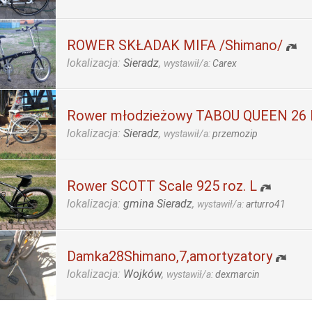
ROWER SKŁADAK MIFA /Shimano/
lokalizacja:
Sieradz
,
wystawił/a:
Carex
Rower młodzieżowy TABOU QUEEN 26
lokalizacja:
Sieradz
,
wystawił/a:
przemozip
Rower SCOTT Scale 925 roz. L
lokalizacja:
gmina Sieradz
,
wystawił/a:
arturro41
Damka28Shimano,7,amortyzatory
lokalizacja:
Wojków
,
wystawił/a:
dexmarcin