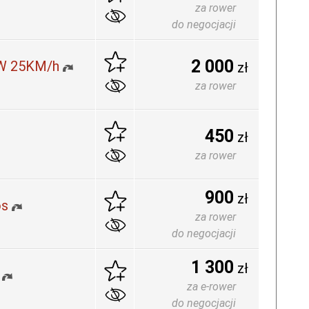
za rower
do negocjacji
2 000
0W 25KM/h
zł
za rower
450
zł
za rower
900
zł
os
za rower
do negocjacji
1 300
zł
za e-rower
do negocjacji