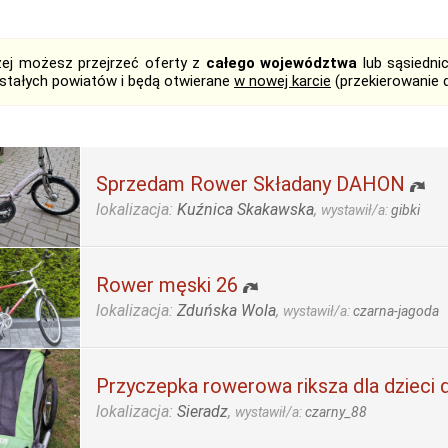
żej możesz przejrzeć oferty z
całego województwa
lub sąsiedni
stałych powiatów i będą otwierane
w nowej karcie
(przekierowanie 
Sprzedam Rower Składany DAHON
lokalizacja:
Kuźnica Skakawska
,
wystawił/a:
gibki
Rower męski 26
lokalizacja:
Zduńska Wola
,
wystawił/a:
czarna-jagoda
Przyczepka rowerowa riksza dla dzieci 
lokalizacja:
Sieradz
,
wystawił/a:
czarny_88