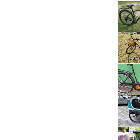
Serwis RTV, AGD, elektronika i inne
Sport, turystyka i rekreacja
Sprzątanie i oczyszczanie
Tekstylia, kosmetyka i fryzjerstwo
Ubezpieczenia
Zdrowie i medycyna
Zwierzęta, rolnictwo i środowisko
Pozostałe