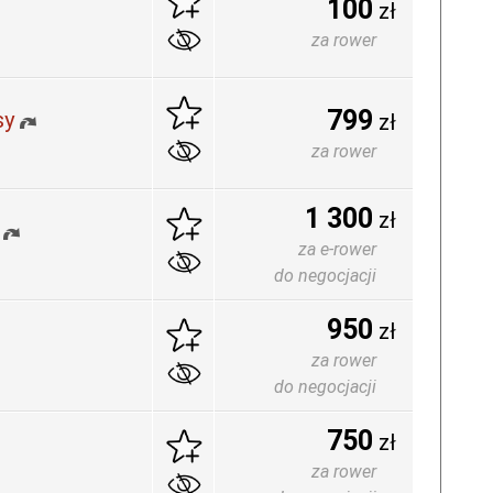
100
zł
za rower
799
sy
zł
za rower
1 300
zł
za e-rower
do negocjacji
950
zł
za rower
do negocjacji
750
zł
za rower