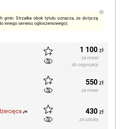
⊗
ch gmin. Strzałka obok tytułu oznacza, że dotyczą
do innego serwisu ogłoszeniowego).
1 100
zł
za rower
do negocjacji
550
zł
za rower
430
dziecięca
zł
za sztukę