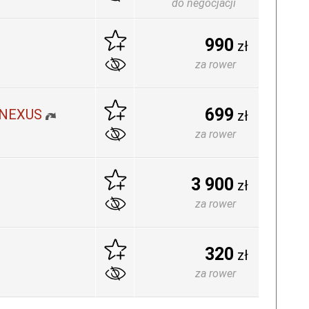
do negocjacji
990
zł
za rower
699
 NEXUS
zł
za rower
3 900
zł
za rower
320
zł
za rower