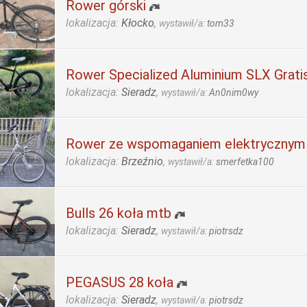
Rower górski
lokalizacja:
Kłocko
,
wystawił/a:
tom33
Rower Specialized Aluminium SLX Grati
lokalizacja:
Sieradz
,
wystawił/a:
An0nim0wy
Rower ze wspomaganiem elektrycznym
lokalizacja:
Brzeźnio
,
wystawił/a:
smerfetka100
Bulls 26 koła mtb
lokalizacja:
Sieradz
,
wystawił/a:
piotrsdz
PEGASUS 28 koła
lokalizacja:
Sieradz
,
wystawił/a:
piotrsdz