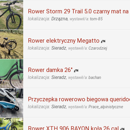
Rower Storm 29 Trail 5.0 czarny mat na
lokalizacja:
Drzązna
,
wystawił/a:
tom-85
Rower elektryczny Megatto
lokalizacja:
Sieradz
,
wystawił/a:
Czarodziej
Rower damka 26"
lokalizacja:
Sieradz
,
wystawił/a:
bachan
Przyczepka rowerowo biegowa querido
lokalizacja:
Sieradz
,
wystawił/a:
Prace_alpinistyczne
Rower XTH 906 RAYON koła 26 cal