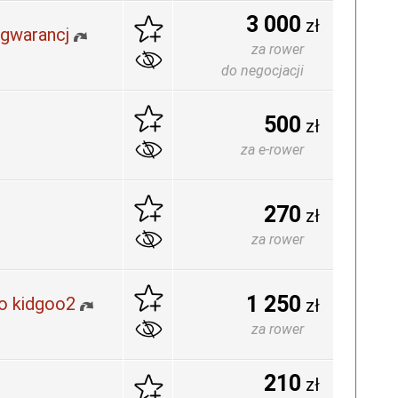
3 000
zł
 gwarancj
za rower
do negocjacji
500
zł
za e-rower
270
zł
za rower
1 250
o kidgoo2
zł
za rower
210
zł