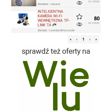
za sztukę
Rembów
/
marand
INTELIGENTNA
KAMERA WI-FI
80
WEWNĘTRZNA TP-
za sztukę
LINK TA
Sieradz
/
LoombardKosciuszki
«
‹
1
›
»