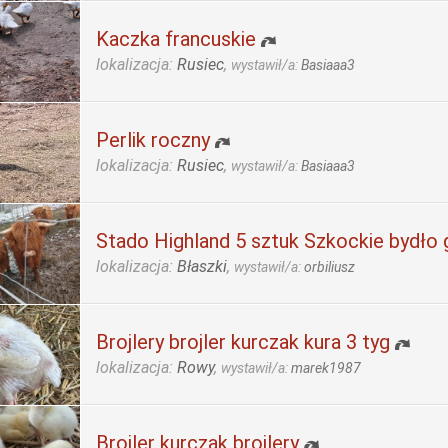
Kaczka francuskie
lokalizacja:
Rusiec
,
wystawił/a:
Basiaaa3
Perlik roczny
lokalizacja:
Rusiec
,
wystawił/a:
Basiaaa3
Stado Highland 5 sztuk Szkockie bydło 
lokalizacja:
Błaszki
,
wystawił/a:
orbiliusz
Brojlery brojler kurczak kura 3 tyg
lokalizacja:
Rowy
,
wystawił/a:
marek1987
Brojler kurczak brojlery