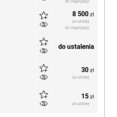
do negocjacji
8 500
zł
za sztukę
do negocjacji
do ustalenia
30
zł
za sztukę
15
zł
za sztukę