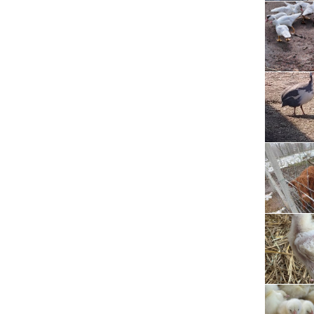
Serwis RTV, AGD, elektronika i inne
Sport, turystyka i rekreacja
Sprzątanie i oczyszczanie
Tekstylia, kosmetyka i fryzjerstwo
Ubezpieczenia
Zdrowie i medycyna
Zwierzęta, rolnictwo i środowisko
Pozostałe