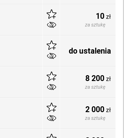
10
zł
za sztukę
do ustalenia
8 200
zł
za sztukę
2 000
zł
za sztukę