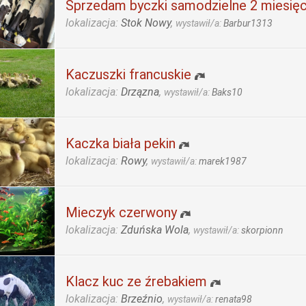
Sprzedam byczki samodzielne 2 miesięc
lokalizacja:
Stok Nowy
,
wystawił/a:
Barbur1313
Kaczuszki francuskie
lokalizacja:
Drzązna
,
wystawił/a:
Baks10
Kaczka biała pekin
lokalizacja:
Rowy
,
wystawił/a:
marek1987
Mieczyk czerwony
lokalizacja:
Zduńska Wola
,
wystawił/a:
skorpionn
Klacz kuc ze źrebakiem
lokalizacja:
Brzeźnio
,
wystawił/a:
renata98