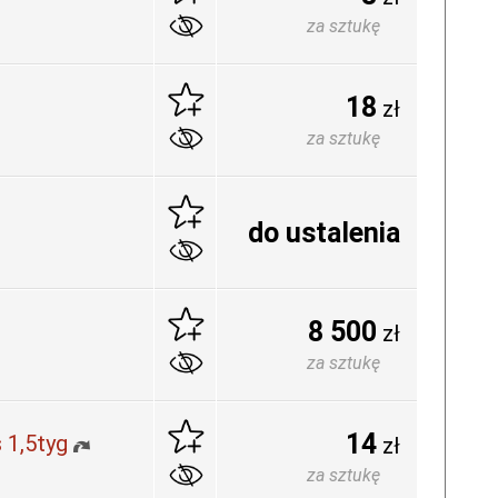
za sztukę
18
zł
za sztukę
do ustalenia
8 500
zł
za sztukę
14
 1,5tyg
zł
za sztukę