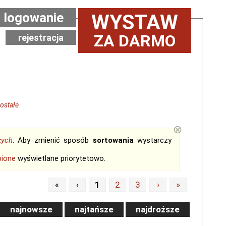
logowanie
WYSTAW
ZA DARMO
rejestracja
ostałe
⊗
zych
. Aby zmienić sposób
sortowania
wystarczy
bione
wyświetlane priorytetowo.
«
‹
1
2
3
›
»
najnowsze
najtańsze
najdroższe