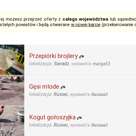
żej możesz przejrzeć oferty z
całego województwa
lub sąsiedni
stałych powiatów i będą otwierane
w nowej karcie
(przekierowanie 
Przepiórki brojlery
lokalizacja:
Sieradz
,
wystawił/a:
manga53
Gęsi mlode
lokalizacja:
Rusiec
,
wystawił/a:
Basiaaa3
Kogut gołoszyjka
lokalizacja:
Rusiec
,
wystawił/a:
Basiaaa3