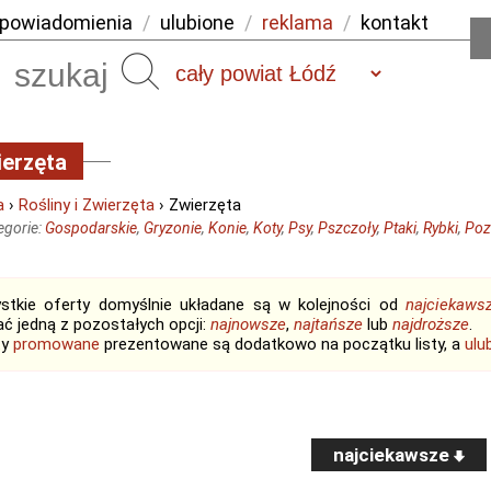
powiadomienia
/
ulubione
/
reklama
/
kontakt
Szukaj
erzęta
a
›
Rośliny i Zwierzęta
› Zwierzęta
egorie:
Gospodarskie
,
Gryzonie
,
Konie
,
Koty
,
Psy
,
Pszczoły
,
Ptaki
,
Rybki
,
Poz
stkie oferty domyślnie układane są w kolejności od
najciekaws
ć jedną z pozostałych opcji:
najnowsze
,
najtańsze
lub
najdroższe
.
ty
promowane
prezentowane są dodatkowo na początku listy, a
ulu
najciekawsze