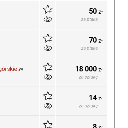
50
zł
za ptaka
70
zł
za ptaka
18 000
górskie
zł
za sztukę
14
zł
za sztukę
8
zł