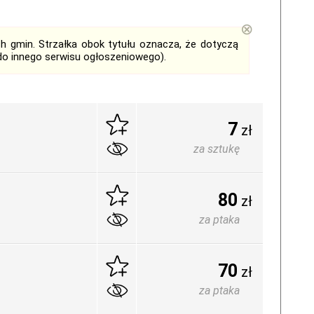
⊗
ch gmin. Strzałka obok tytułu oznacza, że dotyczą
do innego serwisu ogłoszeniowego).
7
zł
za sztukę
80
zł
za ptaka
70
zł
za ptaka