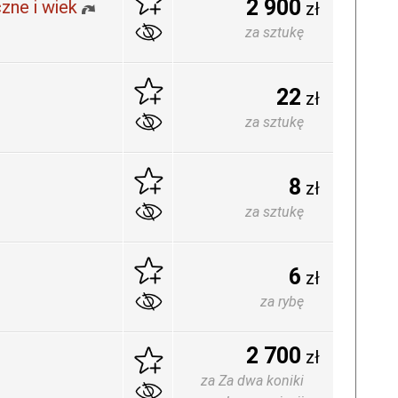
2 900
zne i wiek
zł
za sztukę
22
zł
za sztukę
8
zł
za sztukę
6
zł
za rybę
2 700
zł
za Za dwa koniki