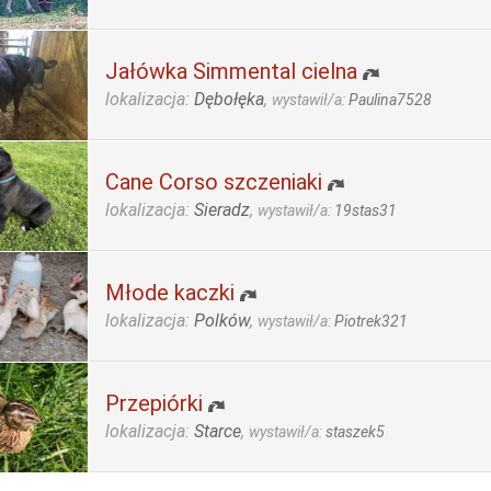
Jałówka Simmental cielna
lokalizacja:
Dębołęka
,
wystawił/a:
Paulina7528
Cane Corso szczeniaki
lokalizacja:
Sieradz
,
wystawił/a:
19stas31
Młode kaczki
lokalizacja:
Polków
,
wystawił/a:
Piotrek321
Przepiórki
lokalizacja:
Starce
,
wystawił/a:
staszek5