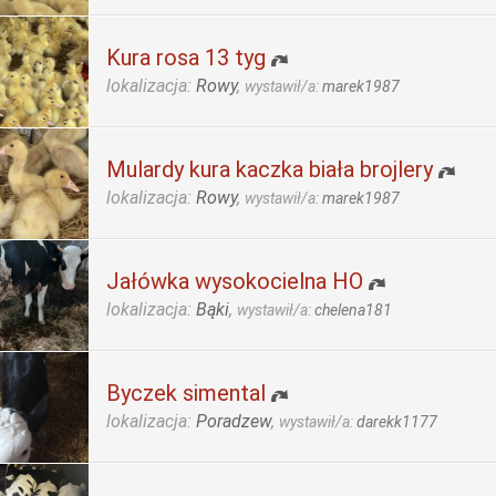
Kura rosa 13 tyg
lokalizacja:
Rowy
,
wystawił/a:
marek1987
Mulardy kura kaczka biała brojlery
lokalizacja:
Rowy
,
wystawił/a:
marek1987
Jałówka wysokocielna HO
lokalizacja:
Bąki
,
wystawił/a:
chelena181
Byczek simental
lokalizacja:
Poradzew
,
wystawił/a:
darekk1177