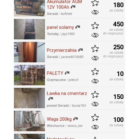
Akumulator AGM
180
12V 100Ah
za sztukę
Sieradz
/
kufelek
450
panel solarny
za sztukę
do negocjacji
Tumidaj
/
jajo1982
250
Przymierzalnia
za sztukę
do negocjacji
Sieradz
/
jaranek010680
10
PALETY
za sztukę
Grzymaczew
/
pitecit
Ławka na cmentarz
150
za sztukę
powiat Sieradz
/
burza765
100
Waga 200kg
za sztukę
Wiechucice
/
wosiu_bw