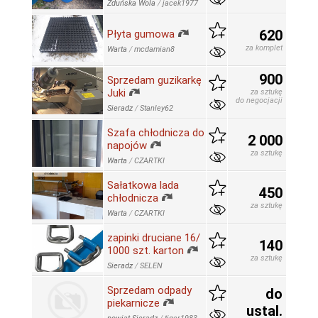
Zduńska Wola
/
jacek1977
620
Płyta gumowa
za komplet
Warta
/
mcdamian8
900
Sprzedam guzikarkę
Juki
za sztukę
do negocjacji
Sieradz
/
Stanley62
Szafa chłodnicza do
2 000
napojów
za sztukę
Warta
/
CZARTKI
Sałatkowa lada
450
chłodnicza
za sztukę
Warta
/
CZARTKI
zapinki druciane 16/
140
1000 szt. karton
za sztukę
Sieradz
/
SELEN
Sprzedam odpady
do
piekarnicze
ustal.