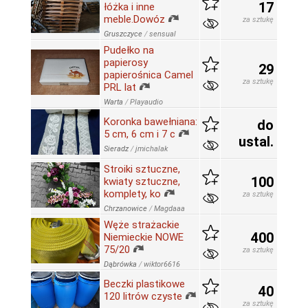
17
łóżka i inne
meble.Dowóz
za sztukę
Gruszczyce
/
sensual
Pudełko na
papierosy
29
papierośnica Camel
za sztukę
PRL lat
Warta
/
Playaudio
Koronka bawełniana:
do
5 cm, 6 cm i 7 c
ustal.
Sieradz
/
jmichalak
Stroiki sztuczne,
100
kwiaty sztuczne,
komplety, ko
za sztukę
Chrzanowice
/
Magdaaa
Węże strażackie
400
Niemieckie NOWE
75/20
za sztukę
Dąbrówka
/
wiktor6616
Beczki plastikowe
40
120 litrów czyste
za sztukę