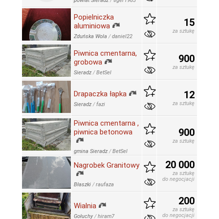
powiat Sieradz
/
tiger1983
Popielniczka
15
aluminiowa
za sztukę
Zduńska Wola
/
daniel22
Piwnica cmentarna,
900
grobowa
za sztukę
Sieradz
/
BetSel
12
Drapaczka łapka
za sztukę
Sieradz
/
fazi
Piwnica cmentarna ,
900
piwnica betonowa
za sztukę
gmina Sieradz
/
BetSel
20 000
Nagrobek Granitowy
za sztukę
do negocjacji
Błaszki
/
raufaza
200
Wialnia
za sztukę
do negocjacji
Gołuchy
/
hiram7