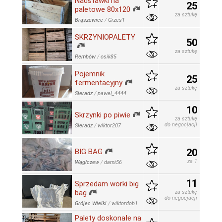
Nadstawki na
25
paletowe 80x120
za sztukę
Brąszewice
/
Grzes1
SKRZYNIOPALETY
50
za sztukę
Rembów
/
osik85
Pojemnik
25
fermentacyjny
za sztukę
Sieradz
/
pawel_4444
10
Skrzynki po piwie
za sztukę
do negocjacji
Sieradz
/
wiktor207
20
BIG BAG
za 1
Wągłczew
/
dami56
11
Sprzedam worki big
bag
za sztukę
do negocjacji
Grójec Wielki
/
wiktordob1
Palety doskonałe na