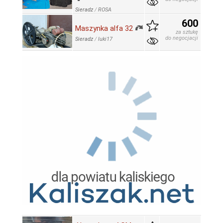
Sieradz
/
ROSA
600
Maszynka alfa 32
za sztukę
do negocjacji
Sieradz
/
luki17