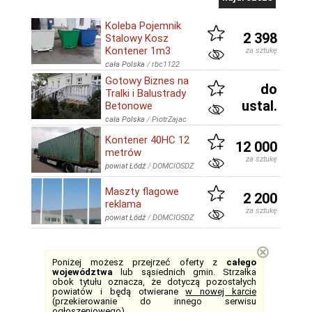
Koleba Pojemnik
2 398
Stalowy Kosz
Kontener 1m3
za sztukę
cała Polska
/
rbc1122
Gotowy Biznes na
do
Tralki i Balustrady
ustal.
Betonowe
cała Polska
/
PiotrZajac
Kontener 40HC 12
12 000
metrów
za sztukę
powiat Łódź
/
DOMCIOSDZ
Maszty flagowe
2 200
reklama
za sztukę
powiat Łódź
/
DOMCIOSDZ
⊗
Poniżej możesz przejrzeć oferty z
całego
województwa
lub sąsiednich gmin. Strzałka
obok tytułu oznacza, że dotyczą pozostałych
powiatów i będą otwierane
w nowej karcie
(przekierowanie do innego serwisu
ogłoszeniowego).