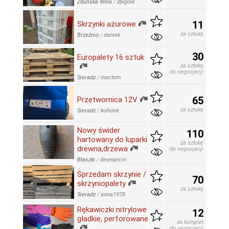
Zduńska Wola
/
zbigole
11
Skrzynki ażurowe
za sztukę
Brzeźnio
/
daniek
30
Europalety 16 sztuk
za sztukę
do negocjacji
Sieradz
/
mactom
65
Przetwornica 12V
za sztukę
Sieradz
/
kufelek
Nowy świder
110
hartowany do luparki
za sztukę
drewna,drzewa
do negocjacji
Błaszki
/
dexmarcin
Sprzedam skrzynie /
70
skrzyniopalety
za sztukę
Sieradz
/
anna1978
Rękawiczki nitrylowe
12
gładkie, perforowane
za komplet
do negocjacji