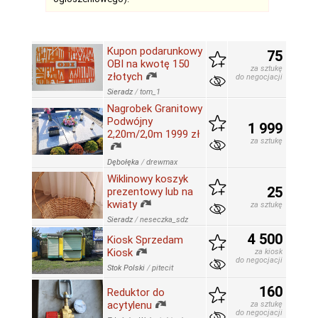
Kupon podarunkowy
75
OBI na kwotę 150
za sztukę
złotych
do negocjacji
Sieradz
/
tom_1
Nagrobek Granitowy
Podwójny
1 999
2,20m/2,0m 1999 zł
za sztukę
Dębołęka
/
drewmax
Wiklinowy koszyk
25
prezentowy lub na
kwiaty
za sztukę
Sieradz
/
neseczka_sdz
4 500
Kiosk Sprzedam
Kiosk
za kiosk
do negocjacji
Stok Polski
/
pitecit
160
Reduktor do
acytylenu
za sztukę
do negocjacji