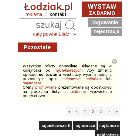
WYSTAW
ZA DARMO
reklama
/
kontakt
logowanie
Szukaj
rejestracja
Pozostałe
⊗
Wszystkie oferty domyślnie układane są w
kolejności od
najciekawszych
. Aby zmienić
sposób
sortowania
wystarczy wybrać jedną z
pozostałych opcji:
najnowsze
,
najtańsze
lub
najdroższe
.
Oferty
promowane
prezentowane są dodatkowo
na początku listy, a
ulubione
wyświetlane
priorytetowo.
«
‹
1
2
3
›
»
najciekawsze
najnowsze
najtańsze
najdroższe