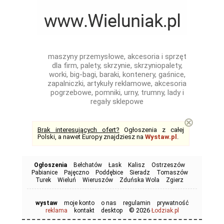
maszyny przemysłowe, akcesoria i sprzęt
dla firm, palety, skrzynie, skrzyniopalety,
worki, big-bagi, baraki, kontenery, gaśnice,
zapalniczki, artykuły reklamowe, akcesoria
pogrzebowe, pomniki, urny, trumny, lady i
regały sklepowe
⊗
Brak interesujących ofert?
Ogłoszenia z całej
Polski, a nawet Europy znajdziesz na
Wystaw.pl
.
Ogłoszenia
Bełchatów
Łask
Kalisz
Ostrzeszów
Pabianice
Pajęczno
Poddębice
Sieradz
Tomaszów
Turek
Wieluń
Wieruszów
Zduńska Wola
Zgierz
wystaw
moje konto
o nas
regulamin
prywatność
© 2026
reklama
kontakt
desktop
Łodziak.pl