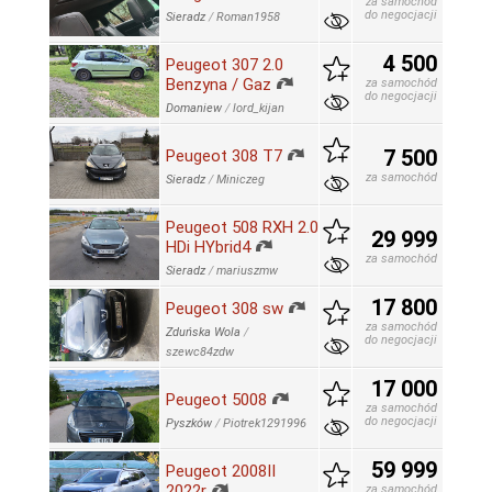
za samochód
do negocjacji
Sieradz
/
Roman1958
4 500
Peugeot 307 2.0
Benzyna / Gaz
za samochód
do negocjacji
Domaniew
/
lord_kijan
7 500
Peugeot 308 T7
za samochód
Sieradz
/
Miniczeg
Peugeot 508 RXH 2.0
29 999
HDi HYbrid4
za samochód
Sieradz
/
mariuszmw
17 800
Peugeot 308 sw
za samochód
Zduńska Wola
/
do negocjacji
szewc84zdw
17 000
Peugeot 5008
za samochód
do negocjacji
Pyszków
/
Piotrek1291996
59 999
Peugeot 2008II
2022r
za samochód