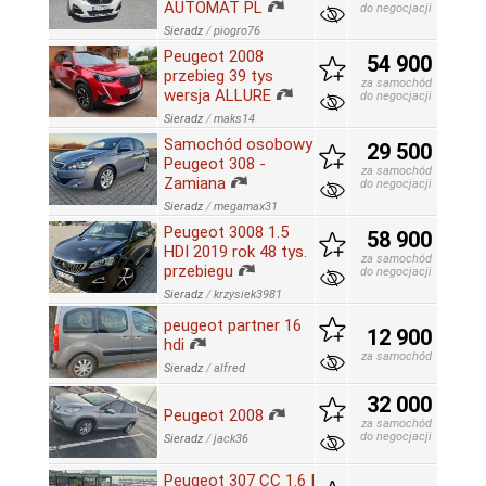
AUTOMAT PL
do negocjacji
Sieradz
/
piogro76
Peugeot 2008
54 900
przebieg 39 tys
za samochód
wersja ALLURE
do negocjacji
Sieradz
/
maks14
Samochód osobowy
29 500
Peugeot 308 -
za samochód
Zamiana
do negocjacji
Sieradz
/
megamax31
Peugeot 3008 1.5
58 900
HDI 2019 rok 48 tys.
za samochód
przebiegu
do negocjacji
Sieradz
/
krzysiek3981
peugeot partner 16
12 900
hdi
za samochód
Sieradz
/
alfred
32 000
Peugeot 2008
za samochód
do negocjacji
Sieradz
/
jack36
Peugeot 307 CC 1.6 |