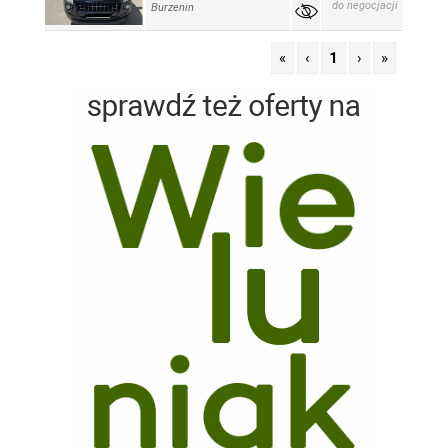
do negocjacji
Burzenin
«
‹
1
›
»