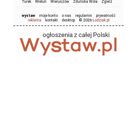
Turek
Wieluń
Wieruszów
Zduńska Wola
Zgierz
wystaw
moje konto
o nas
regulamin
prywatność
© 2026
reklama
kontakt
desktop
Łodziak.pl