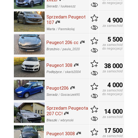
do negocjacji
Sieradz
/
luukaaszz
Sprzedam Peugeot
4 900
107
za samochód
Warta
/
Panmikolaj
5 500
Peugeot 206 cc
za samochód
do negocjacji
Brzeźnio
/
paula_2020
38 000
Peugeot 308
za samochód
Podłężyce
/
skarb2004
4 000
Peugot206
za samochód
do negocjacji
Sieradz
/
Gosiaczek95
Sprzedam Peugeota
14 000
207 CC!
za samochód
Błaszki
/
wbrynski
17 500
Peugeot 3008
za samochód