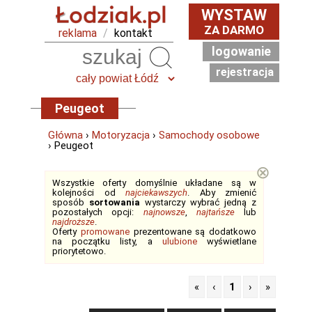
WYSTAW
ZA DARMO
reklama
/
kontakt
logowanie
Szukaj
rejestracja
Peugeot
Główna
›
Motoryzacja
›
Samochody osobowe
› Peugeot
⊗
Wszystkie oferty domyślnie układane są w
kolejności od
najciekawszych
. Aby zmienić
sposób
sortowania
wystarczy wybrać jedną z
pozostałych opcji:
najnowsze
,
najtańsze
lub
najdroższe
.
Oferty
promowane
prezentowane są dodatkowo
na początku listy, a
ulubione
wyświetlane
priorytetowo.
«
‹
1
›
»