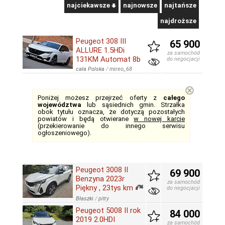
najciekawsze
najnowsze
najtańsze
najdroższe
Peugeot 308 III
65 900
ALLURE 1.5HDi
za samochód
131KM Automat 8b
do negocjacji
cała Polska
/
mireo_68
⊗
Poniżej możesz przejrzeć oferty z
całego
województwa
lub sąsiednich gmin. Strzałka
obok tytułu oznacza, że dotyczą pozostałych
powiatów i będą otwierane
w nowej karcie
(przekierowanie do innego serwisu
ogłoszeniowego).
Peugeot 3008 II
69 900
Benzyna 2023r
za samochód
Piękny , 23tys km
do negocjacji
Błaszki
/
pitry
Peugeot 5008 II rok
84 000
2019 2.0HDI
za samochód