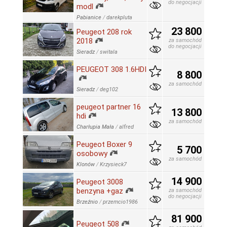
do negocjacji
modl
Pabianice
/
darekpluta
23 800
Peugeot 208 rok
2018
za samochód
do negocjacji
Sieradz
/
switala
PEUGEOT 308 1.6HDI
8 800
za samochód
Sieradz
/
deg102
peugeot partner 16
13 800
hdi
za samochód
Charłupia Mała
/
alfred
Peugeot Boxer 9
5 700
osobowy
za samochód
Klonów
/
Krzysieck7
14 900
Peugeot 3008
benzyna +gaz
za samochód
do negocjacji
Brzeźnio
/
przemcio1986
81 900
Peugeot 508