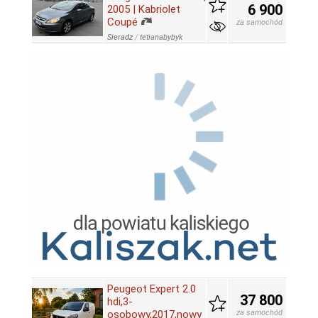
6 900
2005 | Kabriolet
Coupé
za samochód
Sieradz
/
tetianabybyk
Peugeot Expert 2.0
37 800
hdi,3-
osobowy,2017,nowy
za samochód