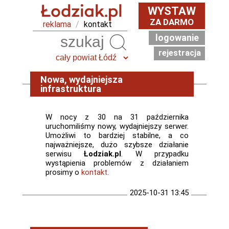
WYSTAW
ZA DARMO
reklama
/
kontakt
logowanie
Szukaj
rejestracja
Nowa, wydajniejsza
infrastruktura
W nocy z 30 na 31 października
uruchomiliśmy nowy, wydajniejszy serwer.
Umożliwi to bardziej stabilne, a co
najważniejsze, dużo szybsze działanie
serwisu
Łodziak.pl
. W przypadku
wystąpienia problemów z działaniem
prosimy o
kontakt
.
2025-10-31 13:45