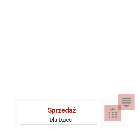
Sprzedaż
Dla Dzieci
Dom i Ogród
Akcesoria ogrodowe
Motoryzacja
Artykuły spożywcze